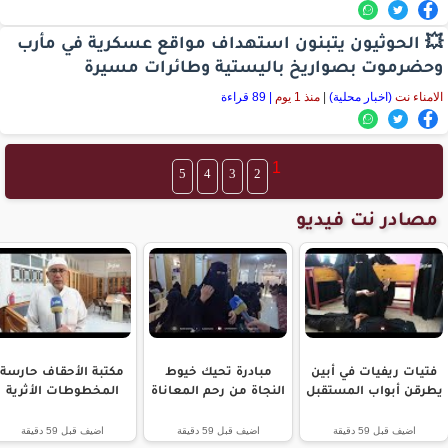
💥 الحوثيون يتبنون استهداف مواقع عسكرية في مأرب
وحضرموت بصواريخ باليستية وطائرات مسيرة
الامناء نت
(اخبار محلية)
|
منذ 1 يوم
| 89 قراءة
1
5
4
3
2
مصادر نت فيديو
فتيات ريفيات في أبين
مبادرة تحيك خيوط
مكتبة الأحقاف حارسة
يطرقن أبواب المستقبل
النجاة من رحم المعاناة
المخطوطات الأثرية
اضيف قبل 59 دقيقة
اضيف قبل 59 دقيقة
اضيف قبل 59 دقيقة