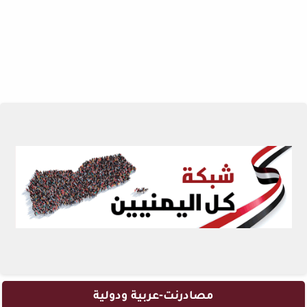
مصادرنت-عربية ودولية