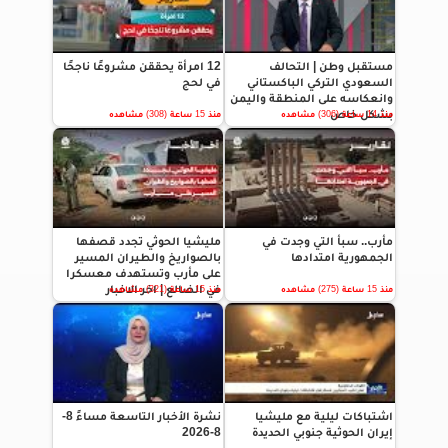
مستقبل وطن | التحالف
12 امرأة يحققن مشروعًا ناجحًا
السعودي التركي الباكستاني
في لحج
وانعكاسه على المنطقة واليمن
بشكل خاص
منذ 14 ساعة (306) مشاهده
منذ 15 ساعة (308) مشاهده
مأرب.. سبأ التي وجدت في
مليشيا الحوثي تجدد قصفها
الجمهورية امتدادها
بالصواريخ والطيران المسير
على مأرب وتستهدف معسكرا
في الضالع | اخر الاخبار
منذ 15 ساعة (275) مشاهده
منذ 15 ساعة (321) مشاهده
اشتباكات ليلية مع مليشيا
نشرة الأخبار التاسعة مساءً 8-
إيران الحوثية جنوبي الحديدة
8-2026