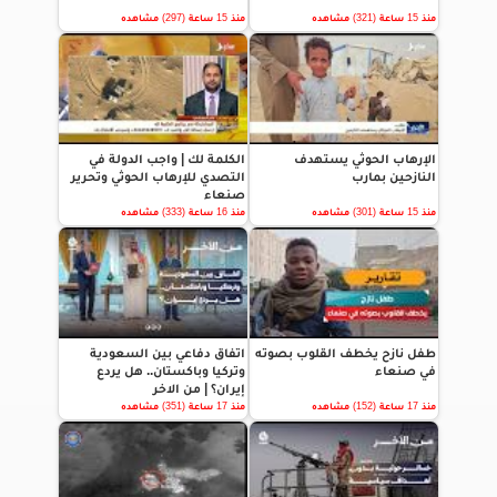
منذ 15 ساعة (321) مشاهده
منذ 15 ساعة (297) مشاهده
الإرهاب الحوثي يستهدف
الكلمة لك | واجب الدولة في
النازحين بمارب
التصدي للإرهاب الحوثي وتحرير
صنعاء
منذ 15 ساعة (301) مشاهده
منذ 16 ساعة (333) مشاهده
طفل نازح يخطف القلوب بصوته
اتفاق دفاعي بين السعودية
في صنعاء
وتركيا وباكستان.. هل يردع
إيران؟ | من الاخر
منذ 17 ساعة (152) مشاهده
منذ 17 ساعة (351) مشاهده