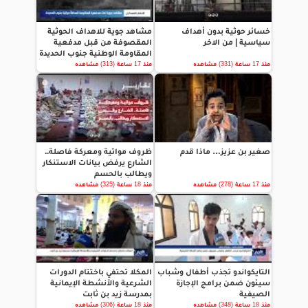
خسائر حوثية بدون أهداف
مشاهد جوية للاهداف الحوثية
سياسية | من الاخر
المقصوفة من قبل مدفعية
المقاومة الوطنية جنوب الحديدة
منذ 17 ساعة (331) مشاهده
منذ 17 ساعة (313) مشاهده
صغير بن عزيز… ماذا قدم
ظروف مواتية ومعركة فاصلة..
الشارع يرفض بيانات الاستنكار
ويطالب بالحسم
منذ 17 ساعة (278) مشاهده
منذ 18 ساعة (325) مشاهده
التايكواندو تجذب أطفال وشباب
المكلا تحتفي باختتام الدورات
سيئون ضمن برامج الإجازة
الشرعية والأنشطة الإيمانية
الصيفية
بمدرسة زيد بن ثابت
منذ 18 ساعة (348) مشاهده
منذ 18 ساعة (306) مشاهده