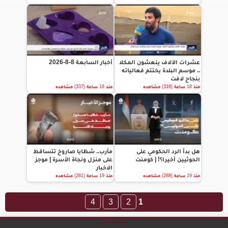
عشرات الآلاف ينعشون المكلا
أخبار السابعة 8-8-2026
.. موسم البلدة يختتم فعالياته
بنجاح لافت
منذ 18 ساعة (316) مشاهده
منذ 18 ساعة (337) مشاهده
هل بدأ الرد الحكومي على
مأرب.. شظايا صاروخ تتساقط
الحوثيين أخيرا؟! | كومنت
على منزل ونجاة الأسرة | موجز
الاخبار
منذ 19 ساعة (288) مشاهده
منذ 19 ساعة (281) مشاهده
4
3
2
1