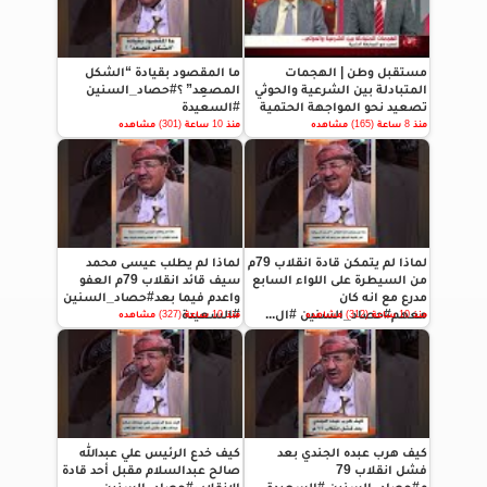
مستقبل وطن | الهجمات
ما المقصود بقيادة “الشكل
المتبادلة بين الشرعية والحوثي
المصعِد” ؟#حصاد_السنين
تصعيد نحو المواجهة الحتمية
#السعيدة
منذ 8 ساعة (165) مشاهده
منذ 10 ساعة (301) مشاهده
لماذا لم يتمكن قادة انقلاب 79م
لماذا لم يطلب عيسى محمد
من السيطرة على اللواء السابع
سيف قائد انقلاب 79م العفو
مدرع مع انه كان
واعدم فيما بعد#حصاد_السنين
معهم#حصاد_السنين #ال...
#السعيدة
منذ 10 ساعة (312) مشاهده
منذ 10 ساعة (327) مشاهده
كيف هرب عبده الجندي بعد
كيف خدع الرئيس علي عبدالله
فشل انقلاب 79
صالح عبدالسلام مقبل أحد قادة