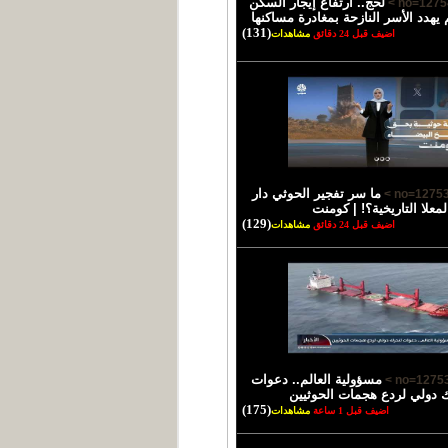
لحج.. ارتفاع إيجار السكن
يهدد الأسر النازحة بمغادرة مساكنها
(131)
اضيف قبل 24 دقائق
مشاهدات
ما سر تفجير الحوثي دار
لمعلا التاريخية؟! | كومنت
(129)
اضيف قبل 24 دقائق
مشاهدات
مسؤولية العالم.. دعوات
 دولي لردع هجمات الحوثيين
(175)
اضيف قبل 1 ساعة
مشاهدات