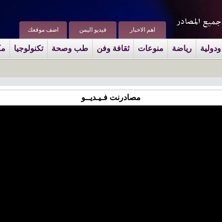
اهم الاخبار
فيديو اليمن
اضف موقعك
ودولية
رياضة
منوعات
ثقافة وفن
طب وصحة
تكنولوجيا
مك
مصادرنت فـيـديــو