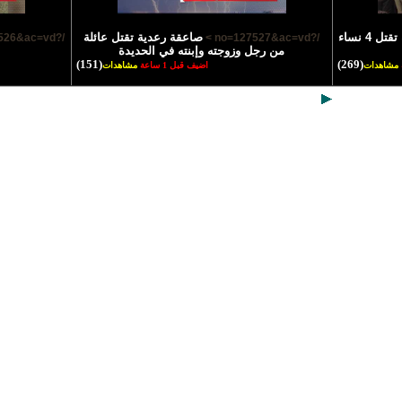
صاعقة مروعة تقتل 4 نساء
صاعقة رعدية تقتل عائلة
/?no=127526&ac=vd >
/?no=127527&ac=vd >
من رجل وزوجته وإبنته في الحديدة
(151)
(269)
مشاهدات
اضيف قبل 1 ساعة
مشاهدات