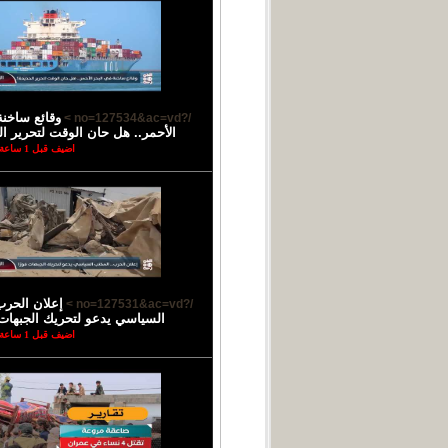
وقائع ساخنة
/?no=127534&ac=vd >
الأحمر.. هل حان الوقت لتحرير ا
اضيف قبل 1 ساعة
إعلان الحرب
/?no=127531&ac=vd >
السياسي يدعو لتحريك الجبهات 
اضيف قبل 1 ساعة