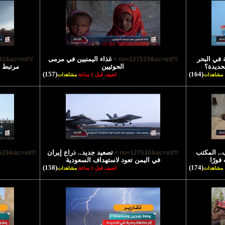
 في البحر
غذاء اليمنيين في مرمى
/?no=127532&ac=vd >
/?no=127533&ac=vd >
لحديدة؟
الحوثيين
مرتبط ب
(157)
(164)
مشاهدات
اضيف قبل 1 ساعة
مشاهدات
.. المكتب
تصعيد جديد.. ذراع إيران
/?no=127529&ac=vd >
/?no=127530&ac=vd >
فورًا
في اليمن تعود لاستهداف السعودية
(158)
(174)
مشاهدات
اضيف قبل 1 ساعة
مشاهدات