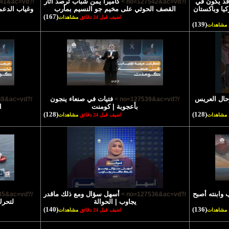
ل قد يكون في
كاميرا يمن شباب ترصد آثار
/?no=127541&ac=vd >
/?no=127542&ac=vd >
كيا وباكستان
القصف الحوثي على مخيم جو النسيم بمأرب
وغياب الدعم 
(167)
اضيف قبل 24 دقائق
مشاهدات
(139)
مشاهدات
حال العريس
فتيات في صنعاء ينجون
/?no=127538&ac=vd >
/?no=127539&ac=vd >
بأعجوبة | كومنت
ا
(128)
(128)
مشاهدات
اضيف قبل 24 دقائق
مشاهدات
 وابنته أصبح
أسهل سؤال ومع ذلك ماقدر
/?no=127535&ac=vd >
/?no=127536&ac=vd >
يجاوب | الحوالة
لتحرك
(140)
(136)
مشاهدات
اضيف قبل 24 دقائق
مشاهدات