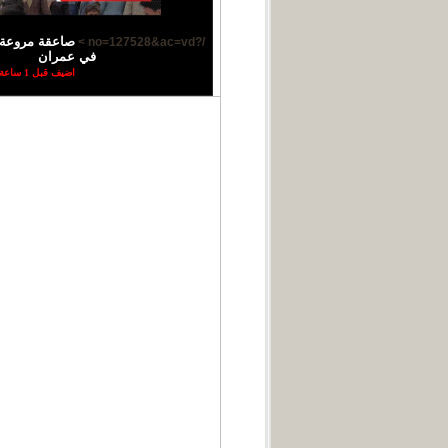
/?no=127528&ac=vd >
في عمران
اضيف قبل 1 ساعة