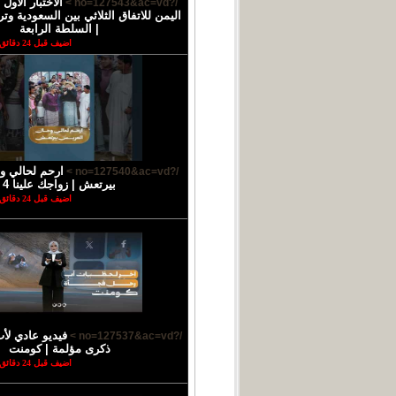
الاختبار الأو
/?no=127543&ac=vd >
اليمن للاتفاق الثلاثي بين السعودية وتر
| السلطة الرابعة
اضيف قبل 24 دقائق
ارحم لحالي و
/?no=127540&ac=vd >
بيرتعش | زواجك علينا 4
اضيف قبل 24 دقائق
فيديو عادي لأب
/?no=127537&ac=vd >
ذكرى مؤلمة | كومنت
اضيف قبل 24 دقائق