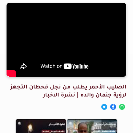
الصليب الأحمر يطلب من نجل قحطان التجهز
لرؤية جثمان والده | نشرة الاخبار