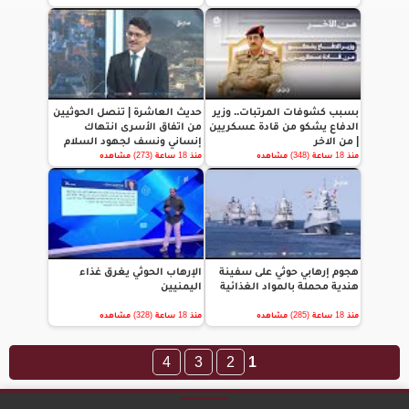
بسبب كشوفات المرتبات.. وزير
حديث العاشرة | تنصل الحوثيين
الدفاع يشكو من قادة عسكريين
من اتفاق الأسرى انتهاك
| من الاخر
إنساني ونسف لجهود السلام
منذ 18 ساعة (348) مشاهده
منذ 18 ساعة (273) مشاهده
هجوم إرهابي حوثي على سفينة
الإرهاب الحوثي يغرق غذاء
هندية محملة بالمواد الغذائية
اليمنيين
منذ 18 ساعة (285) مشاهده
منذ 18 ساعة (328) مشاهده
4
3
2
1