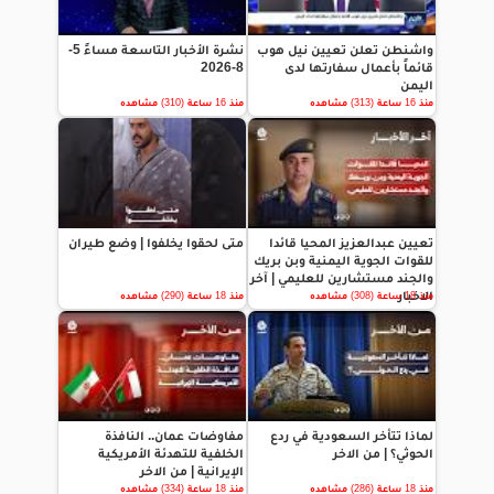
واشنطن تعلن تعيين نيل هوب
نشرة الأخبار التاسعة مساءً 5-
قائماً بأعمال سفارتها لدى
8-2026
اليمن
منذ 16 ساعة (313) مشاهده
منذ 16 ساعة (310) مشاهده
تعيين عبدالعزيز المحيا قائدا
متى لحقوا يخلفوا | وضع طيران
للقوات الجوية اليمنية وبن بريك
والجند مستشارين للعليمي | آخر
الاخبار
منذ 18 ساعة (308) مشاهده
منذ 18 ساعة (290) مشاهده
لماذا تتأخر السعودية في ردع
مفاوضات عمان.. النافذة
الحوثي؟ | من الاخر
الخلفية للتهدئة الأمريكية
الإيرانية | من الاخر
منذ 18 ساعة (286) مشاهده
منذ 18 ساعة (334) مشاهده