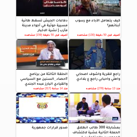
كيف يتعامل الآباء مع رسوب
دفاعات الجيش تسقط طائرة
أبنائهم؟
مسيرة حوثية في أجواء مدينة
مأرب | نشرة الاخبار
أضيف قبل 50 دقيقة (130) مشاهده
أضيف قبل 50 دقيقة (159) مشاهده
راجع للقرية واشوف اصحابي
الحلقة الثالثة من برنامج
واهلي واحبابي راجع ع بلاادي
#حصاد_السنين مع السياسي
والقيادي البارز عبده الجندي
منذ 13 ساعة (278) مشاهده
منذ 14 ساعة (317) مشاهده
بمشاركة 300 طالب انطلاق
صدور قرارات جمهورية
الحملة الثانية عشرة لاكتشاف