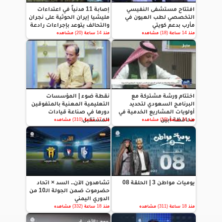
افتتاح مستشفى النفيسي
إصابة 11 مدنياً في اعتداءات
التخصصي لطب العيون في
مليشيا إيران الحوثية على نجران
مأرب بدعم كويتي
والتحالف يتوعد بإجراءات رادعة
منذ 14 ساعة (18) مشاهده
منذ 14 ساعة (20) مشاهده
اختتام ورشة مشتركة مع
نقطة ضوء | المؤسسات
البرنامج السعودي لتحديد
التعليمية المعنية بالمتفوقين
أولويات المشاريع الخدمية في
دورها في صناعة قيادات
محافظة أبين
المستقبل
منذ 14 ساعة (19) مشاهده
منذ 17 ساعة (310) مشاهده
يوميات مواطن 3 | الحلقة 08
تشاهدون الآن.. السد × اتحاد
حضرموت ضمن الجولة الـ10 من
الدوري اليمني
منذ 18 ساعة (311) مشاهده
منذ 18 ساعة (332) مشاهده