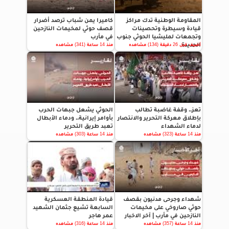
المقاومة الوطنية تدك مراكز
كاميرا يمن شباب ترصد أضرار
قيادة وسيطرة وتحصينات
قصف حوثي لمخيمات النازحين
وتجمعات لمليشيا الحوثي جنوب
في مأرب
الحديدة
أضيف قبل 26 دقيقة (134) مشاهده
منذ 14 ساعة (341) مشاهده
تعز.. وقفة غاضبة تطالب
الحوثي يشعل جبهات الحرب
بإطلاق معركة التحرير والانتصار
بأوامر إيرانية.. ودماء الأبطال
لدماء الشهداء
تعبد طريق التحرير
منذ 14 ساعة (323) مشاهده
منذ 14 ساعة (303) مشاهده
شهداء وجرحى مدنيون بقصف
قيادة المنطقة العسكرية
حوثي صاروخي على مخيمات
السابعة تشيع جثمان الشهيد
النازحين في مأرب | آخر الاخبار
عمر هاجر
منذ 14 ساعة (357) مشاهده
منذ 14 ساعة (316) مشاهده