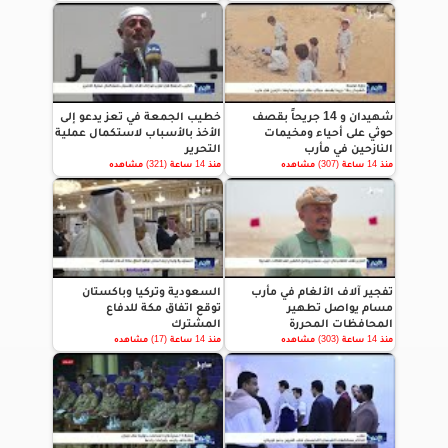
شهيدان و 14 جريحاً بقصف
خطيب الجمعة في تعز يدعو إلى
حوثي على أحياء ومخيمات
الأخذ بالأسباب لاستكمال عملية
النازحين في مأرب
التحرير
منذ 14 ساعة (307) مشاهده
منذ 14 ساعة (321) مشاهده
تفجير آلاف الألغام في مأرب
السعودية وتركيا وباكستان
مسام يواصل تطهير
توقع اتفاق مكة للدفاع
المحافظات المحررة
المشترك
منذ 14 ساعة (303) مشاهده
منذ 14 ساعة (17) مشاهده