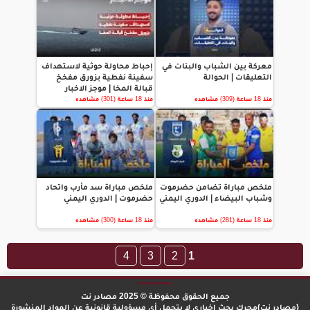
معركة بين الشباب والبنات في
إحباط محاولة حوثية لاستهداف
التعليقات | الحوالة
سفينة نفطية بزورق مفخخ
قبالة المخا | موجز الاخبار
منذ 18 ساعة (309) مشاهده
منذ 18 ساعة (301) مشاهده
ملخص مباراة تضامن حضرموت
ملخص مباراة سد مأرب واتحاد
وشباب البيضاء | الدوري اليمني
حضرموت | الدوري اليمني
منذ 18 ساعة (281) مشاهده
منذ 18 ساعة (300) مشاهده
4
3
2
1
جميع الحقوق محفوظة © 2025 مصادر نت
(مصادر نت)محرك بحث إخباري لا يتحمل أي مسؤولية قانونية عن المواد المنشورة