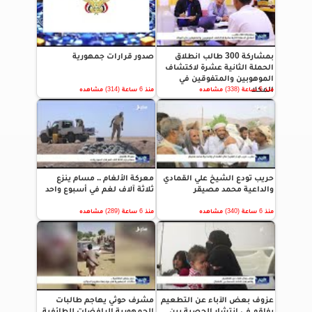
بمشاركة 300 طالب انطلاق
صدور قرارات جمهورية
الحملة الثانية عشرة لاكتشاف
الموهوبين والمتفوقين في
المكلا
منذ 6 ساعة (338) مشاهده
منذ 6 ساعة (314) مشاهده
حريب تودع الشيخ علي القمادي
معركة الألغام .. مسام ينزع
والداعية محمد مصيقر
ثلاثة آلاف لغم في أسبوع واحد
منذ 6 ساعة (340) مشاهده
منذ 6 ساعة (289) مشاهده
عزوف بعض الآباء عن التطعيم
مشرف حوثي يهاجم طالبات
يفاقم في انتشار الحصبة بين
الجمهورية الرافضات للطائفية