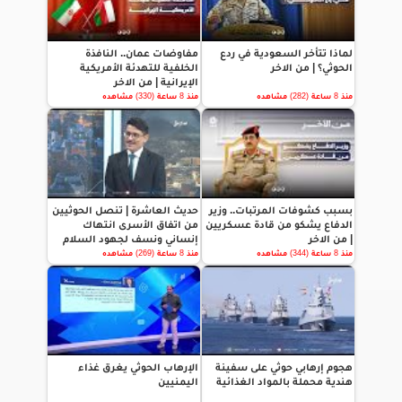
لماذا تتأخر السعودية في ردع
مفاوضات عمان.. النافذة
الحوثي؟ | من الاخر
الخلفية للتهدئة الأمريكية
الإيرانية | من الاخر
منذ 8 ساعة (282) مشاهده
منذ 8 ساعة (330) مشاهده
بسبب كشوفات المرتبات.. وزير
حديث العاشرة | تنصل الحوثيين
الدفاع يشكو من قادة عسكريين
من اتفاق الأسرى انتهاك
| من الاخر
إنساني ونسف لجهود السلام
منذ 8 ساعة (344) مشاهده
منذ 8 ساعة (269) مشاهده
هجوم إرهابي حوثي على سفينة
الإرهاب الحوثي يغرق غذاء
هندية محملة بالمواد الغذائية
اليمنيين