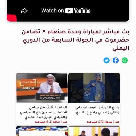
بث مباشر لمباراة وحدة صنعاء × تضامن
حضرموت في الجولة السابعة من الدوري
اليمني
راجع للقرية واشوف اصحابي
الحلقة الثالثة من برنامج
واهلي واحبابي راجع ع بلاادي
#حصاد_السنين مع السياسي
والقيادي البارز عبده الجندي
منذ 3 ساعة (272) مشاهده
منذ 4 ساعة (311) مشاهده