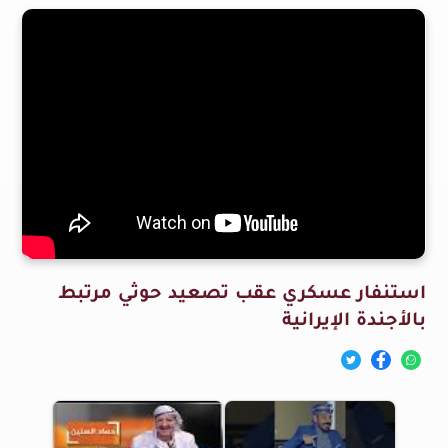
استنفار عسكري عقب تصعيد حوثي مرتبط
بالأجندة الإيرانية