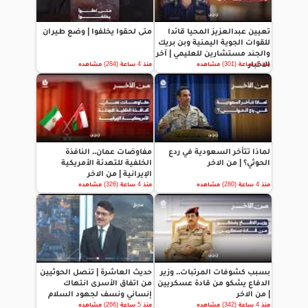
تعيين عبدالعزيز المحيا قائدا
متى لحقوا يخلفوا | وضع طيران
للقوات الجوية اليمنية وبن بريك
والجند مستشارين للعليمي | آخر
الاخبار
منذ 4 ساعة (301) مشاهده
منذ 4 ساعة (284) مشاهده
لماذا تتأخر السعودية في ردع
مفاوضات عمان.. النافذة
الحوثي؟ | من الاخر
الخلفية للتهدئة الأمريكية
الإيرانية | من الاخر
منذ 4 ساعة (280) مشاهده
منذ 4 ساعة (326) مشاهده
بسبب كشوفات المرتبات.. وزير
حديث العاشرة | تنصل الحوثيين
الدفاع يشكو من قادة عسكريين
من اتفاق الأسرى انتهاك
| من الاخر
إنساني ونسف لجهود السلام
منذ 4 ساعة (342) مشاهده
منذ 5 ساعة (266) مشاهده