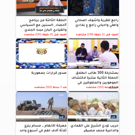
راجع للقرية واشوف اصحابي
الحلقة الثالثة من برنامج
واهلي واحبابي راجع ع بلاادي
#حصاد_السنين مع السياسي
والقيادي البارز عبده الجندي
أضيف قبل 21 دقيقة (134) مشاهده
أضيف قبل 41 دقيقة (161) مشاهده
بمشاركة 300 طالب انطلاق
صدور قرارات جمهورية
الحملة الثانية عشرة لاكتشاف
الموهوبين والمتفوقين في
المكلا
منذ 3 ساعة (333) مشاهده
منذ 3 ساعة (310) مشاهده
حريب تودع الشيخ علي القمادي
معركة الألغام .. مسام ينزع
والداعية محمد مصيقر
ثلاثة آلاف لغم في أسبوع واحد