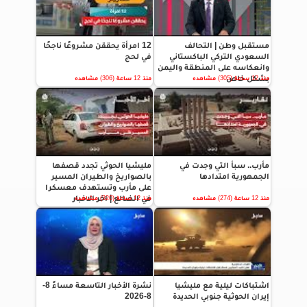
مستقبل وطن | التحالف
12 امرأة يحققن مشروعًا ناجحًا
السعودي التركي الباكستاني
في لحج
وانعكاسه على المنطقة واليمن
بشكل خاص
منذ 12 ساعة (305) مشاهده
منذ 12 ساعة (306) مشاهده
مأرب.. سبأ التي وجدت في
مليشيا الحوثي تجدد قصفها
الجمهورية امتدادها
بالصواريخ والطيران المسير
على مأرب وتستهدف معسكرا
في الضالع | اخر الاخبار
منذ 12 ساعة (274) مشاهده
منذ 12 ساعة (320) مشاهده
اشتباكات ليلية مع مليشيا
نشرة الأخبار التاسعة مساءً 8-
إيران الحوثية جنوبي الحديدة
8-2026