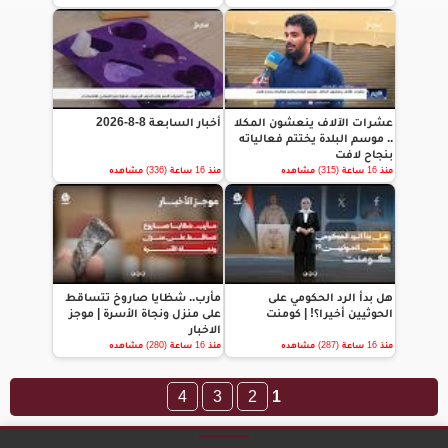
عشرات الآلاف ينعشون المكلا
أخبار السابعة 8-8-2026
.. موسم البلدة يختتم فعالياته
بنجاح لافت
منذ 16 ساعة (315) مشاهده
منذ 16 ساعة (336) مشاهده
هل بدأ الرد الحكومي على
مأرب.. شظايا صاروخ تتساقط
الحوثيين أخيرا؟! | كومنت
على منزل ونجاة الأسرة | موجز
الاخبار
منذ 16 ساعة (287) مشاهده
منذ 16 ساعة (280) مشاهده
4
3
2
1