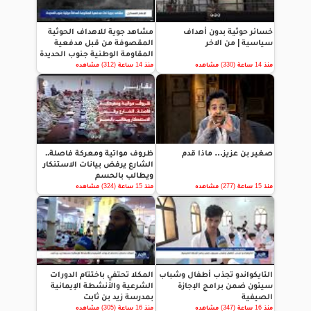
خسائر حوثية بدون أهداف
مشاهد جوية للاهداف الحوثية
سياسية | من الاخر
المقصوفة من قبل مدفعية
المقاومة الوطنية جنوب الحديدة
منذ 14 ساعة (330) مشاهده
منذ 14 ساعة (312) مشاهده
صغير بن عزيز… ماذا قدم
ظروف مواتية ومعركة فاصلة..
الشارع يرفض بيانات الاستنكار
ويطالب بالحسم
منذ 15 ساعة (277) مشاهده
منذ 15 ساعة (324) مشاهده
التايكواندو تجذب أطفال وشباب
المكلا تحتفي باختتام الدورات
سيئون ضمن برامج الإجازة
الشرعية والأنشطة الإيمانية
الصيفية
بمدرسة زيد بن ثابت
منذ 16 ساعة (347) مشاهده
منذ 16 ساعة (305) مشاهده