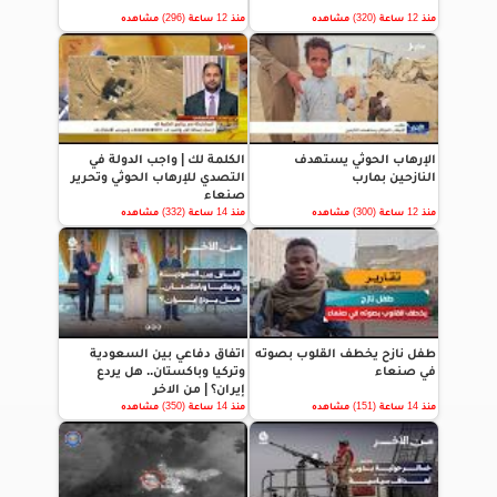
منذ 12 ساعة (320) مشاهده
منذ 12 ساعة (296) مشاهده
الإرهاب الحوثي يستهدف
الكلمة لك | واجب الدولة في
النازحين بمارب
التصدي للإرهاب الحوثي وتحرير
صنعاء
منذ 12 ساعة (300) مشاهده
منذ 14 ساعة (332) مشاهده
طفل نازح يخطف القلوب بصوته
اتفاق دفاعي بين السعودية
في صنعاء
وتركيا وباكستان.. هل يردع
إيران؟ | من الاخر
منذ 14 ساعة (151) مشاهده
منذ 14 ساعة (350) مشاهده