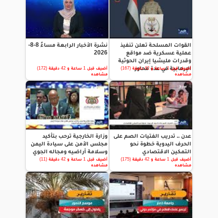
القوات المسلحة تعلن تنفيذ
نشرة الأخبار الرابعة مساءً 8-8-
عملية عسكرية ضد مواقع
2026
وقدرات مليشيا إيران الحوثية
الإرهابية في عدة محاور
أضيف قبل 1 ساعة و 42 دقيقة (167)
أضيف قبل 1 ساعة و 42 دقيقة (172)
مشاهده
مشاهده
عدن .. تدريب الفتيات الصم على
وزارة الخارجية ترحب بتأكيد
الحرف اليدوية خطوة نحو
مجلس الأمن على سيادة اليمن
التمكين الاقتصادي
وسلامة أراضيه ومجاله الجوي
أضيف قبل 1 ساعة و 42 دقيقة (175)
أضيف قبل 1 ساعة و 42 دقيقة (11)
مشاهده
مشاهده