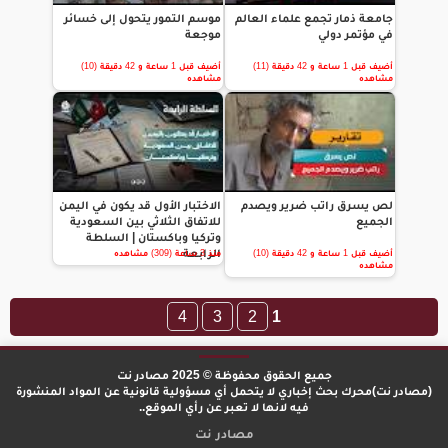
جامعة ذمار تجمع علماء العالم
موسم التمور يتحول إلى خسائر
في مؤتمر دولي
موجعة
أضيف قبل 1 ساعة و 42 دقيقة (11)
أضيف قبل 1 ساعة و 42 دقيقة (10)
مشاهده
مشاهده
لص يسرق راتب ضرير ويصدم
الاختبار الأول قد يكون في اليمن
الجميع
للاتفاق الثلاثي بين السعودية
وتركيا وباكستان | السلطة
الرابعة
أضيف قبل 1 ساعة و 42 دقيقة (10)
منذ 3 ساعة (309) مشاهده
مشاهده
4
3
2
1
جميع الحقوق محفوظة © 2025 مصادر نت
(مصادر نت)محرك بحث إخباري لا يتحمل أي مسؤولية قانونية عن المواد المنشورة
فيه لانها لا تعبر عن رأي الموقع..