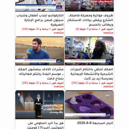
ظروف مواتية ومعركة فاصلة..
التايكواندو تجذب أطفال وشباب
الشارع يرفض بيانات الاستنكار
سيئون ضمن برامج الإجازة
ويطالب بالحسم
الصيفية
أضيف قبل 1 ساعة و 5 دقيقة (9)
أضيف قبل 1 ساعة و 24 دقيقة (335)
مشاهده
مشاهده
المكلا تحتفي باختتام الدورات
عشرات الآلاف ينعشون المكلا
الشرعية والأنشطة الإيمانية
.. موسم البلدة يختتم فعالياته
بمدرسة زيد بن ثابت
بنجاح لافت
أضيف قبل 1 ساعة و 24 دقيقة (292)
أضيف قبل 1 ساعة و 24 دقيقة (300)
مشاهده
مشاهده
أخبار السابعة 8-8-2026
هل بدأ الرد الحكومي على
الحوثيين أخيرا؟! | كومنت