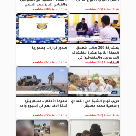
والقيادي البارز عبده الجندي
منذ 16 ساعة (279) مشاهده
منذ 16 ساعة (318) مشاهده
بمشاركة 300 طالب انطلاق
صدور قرارات جمهورية
الحملة الثانية عشرة لاكتشاف
الموهوبين والمتفوقين في
المكلا
منذ 19 ساعة (345) مشاهده
منذ 19 ساعة (321) مشاهده
حريب تودع الشيخ علي القمادي
معركة الألغام .. مسام ينزع
والداعية محمد مصيقر
ثلاثة آلاف لغم في أسبوع واحد
منذ 19 ساعة (346) مشاهده
منذ 19 ساعة (295) مشاهده