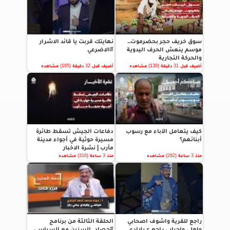
سوق خريف حجر بحضرموت..
نهايتك قربت يا قائد الاشرار
موسم ينعش الحرف اليدوية
#الاضرعي
والحركة التجارية
أضيف قبل 31 دقيقة (138) مشاهده
أضيف قبل 32 دقيقة (165) مشاهده
كيف يتعامل الآباء مع رسوب
دفاعات الجيش تسقط طائرة
أبنائهم؟
مسيرة حوثية في أجواء مدينة
مأرب | نشرة الاخبار
منذ 3 ساعة (292) مشاهده
منذ 3 ساعة (316) مشاهده
راجع للقرية واشوف اصحابي
الحلقة الثالثة من برنامج
واهلي واحبابي راجع ع بلاادي
#حصاد_السنين مع السياسي