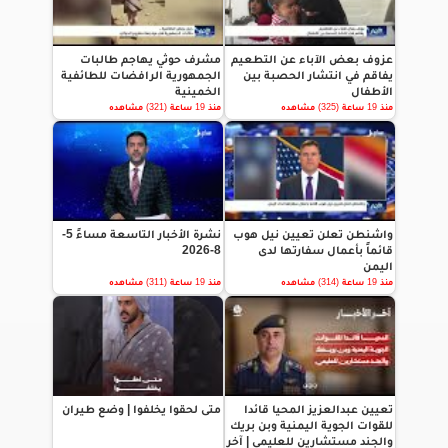
عزوف بعض الآباء عن التطعيم
مشرف حوثي يهاجم طالبات
يفاقم في انتشار الحصبة بين
الجمهورية الرافضات للطائفية
الأطفال
الخمينية
منذ 19 ساعة (325) مشاهده
منذ 19 ساعة (321) مشاهده
واشنطن تعلن تعيين نيل هوب
نشرة الأخبار التاسعة مساءً 5-
قائماً بأعمال سفارتها لدى
8-2026
اليمن
منذ 19 ساعة (314) مشاهده
منذ 19 ساعة (311) مشاهده
تعيين عبدالعزيز المحيا قائدا
متى لحقوا يخلفوا | وضع طيران
للقوات الجوية اليمنية وبن بريك
والجند مستشارين للعليمي | آخر