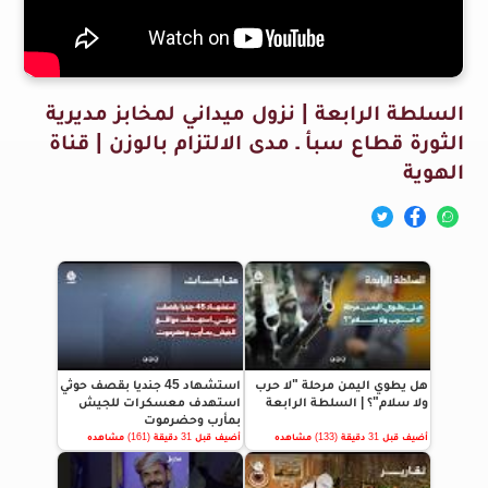
السلطة الرابعة | نزول ميداني لمخابز مديرية
الثورة قطاع سبأ ـ مدى الالتزام بالوزن | قناة
الهوية
هل يطوي اليمن مرحلة "لا حرب
استشهاد 45 جنديا بقصف حوثي
ولا سلام"؟ | السلطة الرابعة
استهدف معسكرات للجيش
بمأرب وحضرموت
أضيف قبل 31 دقيقة (133) مشاهده
أضيف قبل 31 دقيقة (161) مشاهده