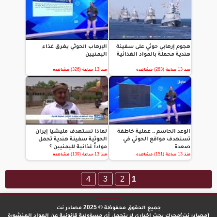
هجوم إرهابي حوثي على سفينة
الإرهاب الحوثي يغرق غذاء
هندية محملة بالمواد الغذائية
اليمنيين
منذ 13 ساعة (283) مشاهده
منذ 13 ساعة (326) مشاهده
الوعد الحاسم .. عملية خاطفة
لماذا تستهدف مليشيا إيران
تستهدف مواقع الحوثي في
الحوثية سفينة هندية تحمل
صعدة
مواداً غذائية لليمنيين ؟
منذ 13 ساعة (151) مشاهده
منذ 13 ساعة (139) مشاهده
4
3
2
1
جميع الحقوق محفوظة © 2025 مصادر نت
(مصادر نت)محرك بحث إخباري لا يتحمل أي مسؤولية قانونية عن المواد المنشورة