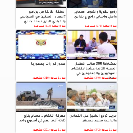
راجع للقرية واشوف اصحابي
الحلقة الثالثة من برنامج
واهلي واحبابي راجع ع بلاادي
#حصاد_السنين مع السياسي
والقيادي البارز عبده الجندي
منذ 8 ساعة (275) مشاهده
منذ 8 ساعة (314) مشاهده
بمشاركة 300 طالب انطلاق
صدور قرارات جمهورية
الحملة الثانية عشرة لاكتشاف
الموهوبين والمتفوقين في
المكلا
منذ 11 ساعة (340) مشاهده
منذ 11 ساعة (316) مشاهده
حريب تودع الشيخ علي القمادي
معركة الألغام .. مسام ينزع
والداعية محمد مصيقر
ثلاثة آلاف لغم في أسبوع واحد
منذ 11 ساعة (342) مشاهده
منذ 11 ساعة (291) مشاهده