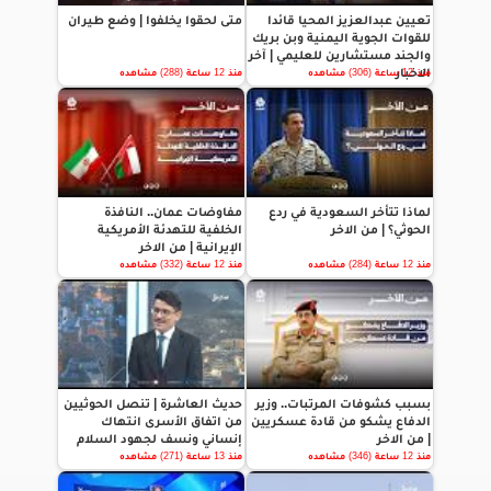
تعيين عبدالعزيز المحيا قائدا
متى لحقوا يخلفوا | وضع طيران
للقوات الجوية اليمنية وبن بريك
والجند مستشارين للعليمي | آخر
الاخبار
منذ 12 ساعة (306) مشاهده
منذ 12 ساعة (288) مشاهده
لماذا تتأخر السعودية في ردع
مفاوضات عمان.. النافذة
الحوثي؟ | من الاخر
الخلفية للتهدئة الأمريكية
الإيرانية | من الاخر
منذ 12 ساعة (284) مشاهده
منذ 12 ساعة (332) مشاهده
بسبب كشوفات المرتبات.. وزير
حديث العاشرة | تنصل الحوثيين
الدفاع يشكو من قادة عسكريين
من اتفاق الأسرى انتهاك
| من الاخر
إنساني ونسف لجهود السلام
منذ 12 ساعة (346) مشاهده
منذ 13 ساعة (271) مشاهده