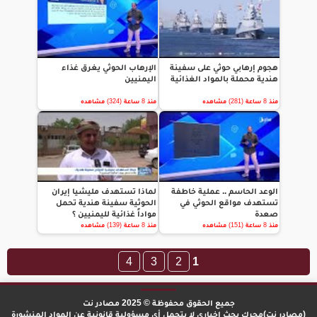
هجوم إرهابي حوثي على سفينة
الإرهاب الحوثي يغرق غذاء
هندية محملة بالمواد الغذائية
اليمنيين
منذ 8 ساعة (281) مشاهده
منذ 8 ساعة (324) مشاهده
الوعد الحاسم .. عملية خاطفة
لماذا تستهدف مليشيا إيران
تستهدف مواقع الحوثي في
الحوثية سفينة هندية تحمل
صعدة
مواداً غذائية لليمنيين ؟
منذ 8 ساعة (151) مشاهده
منذ 8 ساعة (139) مشاهده
4
3
2
1
جميع الحقوق محفوظة © 2025 مصادر نت
(مصادر نت)محرك بحث إخباري لا يتحمل أي مسؤولية قانونية عن المواد المنشورة