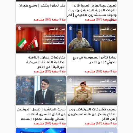
تعيين عبدالعزيز المحيا قائدا
متى لحقوا يخلفوا | وضع طيران
للقوات الجوية اليمنية وبن بريك
والجند مستشارين للعليمي | آخر
الاخبار
منذ 8 ساعة (304) مشاهده
منذ 8 ساعة (286) مشاهده
لماذا تتأخر السعودية في ردع
مفاوضات عمان.. النافذة
الحوثي؟ | من الاخر
الخلفية للتهدئة الأمريكية
الإيرانية | من الاخر
منذ 8 ساعة (282) مشاهده
منذ 8 ساعة (330) مشاهده
بسبب كشوفات المرتبات.. وزير
حديث العاشرة | تنصل الحوثيين
الدفاع يشكو من قادة عسكريين
من اتفاق الأسرى انتهاك
| من الاخر
إنساني ونسف لجهود السلام
منذ 8 ساعة (344) مشاهده
منذ 8 ساعة (269) مشاهده