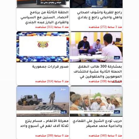
راجع للقرية واشوف اصحابي
الحلقة الثالثة من برنامج
واهلي واحبابي راجع ع بلاادي
#حصاد_السنين مع السياسي
والقيادي البارز عبده الجندي
منذ 3 ساعة (272) مشاهده
منذ 4 ساعة (311) مشاهده
بمشاركة 300 طالب انطلاق
صدور قرارات جمهورية
الحملة الثانية عشرة لاكتشاف
الموهوبين والمتفوقين في
المكلا
منذ 6 ساعة (338) مشاهده
منذ 6 ساعة (314) مشاهده
حريب تودع الشيخ علي القمادي
معركة الألغام .. مسام ينزع
والداعية محمد مصيقر
ثلاثة آلاف لغم في أسبوع واحد
منذ 6 ساعة (340) مشاهده
منذ 6 ساعة (289) مشاهده