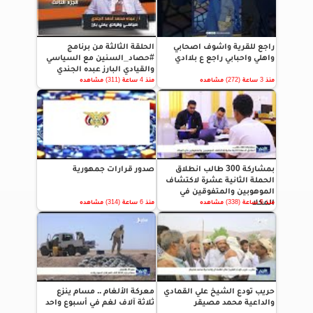
راجع للقرية واشوف اصحابي
الحلقة الثالثة من برنامج
واهلي واحبابي راجع ع بلاادي
#حصاد_السنين مع السياسي
والقيادي البارز عبده الجندي
منذ 3 ساعة (272) مشاهده
منذ 4 ساعة (311) مشاهده
بمشاركة 300 طالب انطلاق
صدور قرارات جمهورية
الحملة الثانية عشرة لاكتشاف
الموهوبين والمتفوقين في
المكلا
منذ 6 ساعة (338) مشاهده
منذ 6 ساعة (314) مشاهده
حريب تودع الشيخ علي القمادي
معركة الألغام .. مسام ينزع
والداعية محمد مصيقر
ثلاثة آلاف لغم في أسبوع واحد