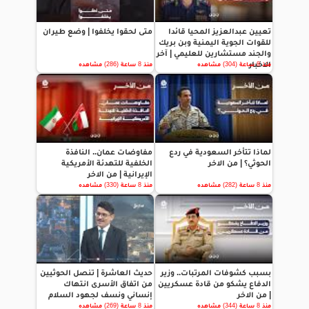
تعيين عبدالعزيز المحيا قائدا
متى لحقوا يخلفوا | وضع طيران
للقوات الجوية اليمنية وبن بريك
والجند مستشارين للعليمي | آخر
الاخبار
منذ 8 ساعة (304) مشاهده
منذ 8 ساعة (286) مشاهده
لماذا تتأخر السعودية في ردع
مفاوضات عمان.. النافذة
الحوثي؟ | من الاخر
الخلفية للتهدئة الأمريكية
الإيرانية | من الاخر
منذ 8 ساعة (282) مشاهده
منذ 8 ساعة (330) مشاهده
بسبب كشوفات المرتبات.. وزير
حديث العاشرة | تنصل الحوثيين
الدفاع يشكو من قادة عسكريين
من اتفاق الأسرى انتهاك
| من الاخر
إنساني ونسف لجهود السلام
منذ 8 ساعة (344) مشاهده
منذ 8 ساعة (269) مشاهده