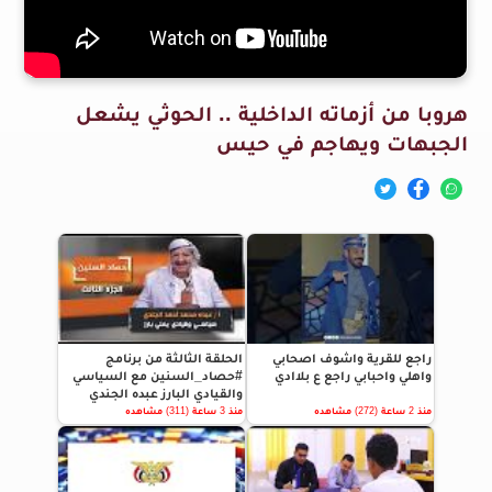
هروبا من أزماته الداخلية .. الحوثي يشعل
الجبهات ويهاجم في حيس
راجع للقرية واشوف اصحابي
الحلقة الثالثة من برنامج
واهلي واحبابي راجع ع بلاادي
#حصاد_السنين مع السياسي
والقيادي البارز عبده الجندي
منذ 2 ساعة (272) مشاهده
منذ 3 ساعة (311) مشاهده