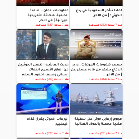
لماذا تتأخر السعودية في ردع
مفاوضات عمان.. النافذة
الحوثي؟ | من الاخر
الخلفية للتهدئة الأمريكية
الإيرانية | من الاخر
منذ 7 ساعة (282) مشاهده
منذ 7 ساعة (330) مشاهده
بسبب كشوفات المرتبات.. وزير
حديث العاشرة | تنصل الحوثيين
الدفاع يشكو من قادة عسكريين
من اتفاق الأسرى انتهاك
| من الاخر
إنساني ونسف لجهود السلام
منذ 7 ساعة (344) مشاهده
منذ 7 ساعة (269) مشاهده
هجوم إرهابي حوثي على سفينة
الإرهاب الحوثي يغرق غذاء
هندية محملة بالمواد الغذائية
اليمنيين
منذ 7 ساعة (281) مشاهده
منذ 7 ساعة (324) مشاهده