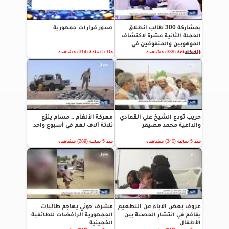
بمشاركة 300 طالب انطلاق
صدور قرارات جمهورية
الحملة الثانية عشرة لاكتشاف
الموهوبين والمتفوقين في
المكلا
منذ 5 ساعة (338) مشاهده
منذ 5 ساعة (314) مشاهده
حريب تودع الشيخ علي القمادي
معركة الألغام .. مسام ينزع
والداعية محمد مصيقر
ثلاثة آلاف لغم في أسبوع واحد
منذ 5 ساعة (340) مشاهده
منذ 5 ساعة (289) مشاهده
عزوف بعض الآباء عن التطعيم
مشرف حوثي يهاجم طالبات
يفاقم في انتشار الحصبة بين
الجمهورية الرافضات للطائفية
الأطفال
الخمينية