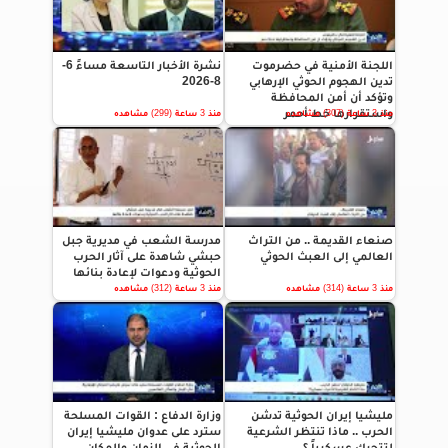
اللجنة الأمنية في حضرموت
نشرة الأخبار التاسعة مساءً 6-
تدين الهجوم الحوثي الإرهابي
8-2026
وتؤكد أن أمن المحافظة
واستقرارها خط أحمر
منذ 3 ساعة (307) مشاهده
منذ 3 ساعة (299) مشاهده
صنعاء القديمة .. من التراث
مدرسة الشعب في مديرية جبل
العالمي إلى العبث الحوثي
حبشي شاهدة على آثار الحرب
الحوثية ودعوات لإعادة بنائها
منذ 3 ساعة (314) مشاهده
منذ 3 ساعة (312) مشاهده
مليشيا إيران الحوثية تدشن
وزارة الدفاع : القوات المسلحة
الحرب .. ماذا تنتظر الشرعية
سترد على عدوان مليشيا إيران
لتتحرك عسكرياً ؟
الحوثية في الزمان والمكان