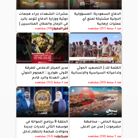
الدفاع السعودية: المسؤولية
عشرات الشهداء جراء هجمات
الدولية مشتركة لمنع أي
حوثية ووزارة الدفاع تتوعد بالرد
عمليات إرهابية
في الزمان والمكان المناسبين |
آخر الاخبار
منذ 4 ساعة (287) مشاهده
منذ 4 ساعة (298) مشاهده
الكلمة لك | التصعيد الحوثي
مدير المركز الاعلامي للفرقة
وتداعياته السياسية والإنسانية
الأولى طوارئ : الهجوم الحوثي
انهى الهدنة والرد قادم
منذ 4 ساعة (283) مشاهده
منذ 4 ساعة (312) مشاهده
مدينة الحامي - محافظة
الحلقة 8 برنامج الحوالة في
حضرموت | مدن من الاعلى
موسمه الثاني تحديات جديدة
وحوالات ضخمة بانتظار تدخل
حسابك
منذ 5 ساعة (338) مشاهده
منذ 5 ساعة (314) مشاهده