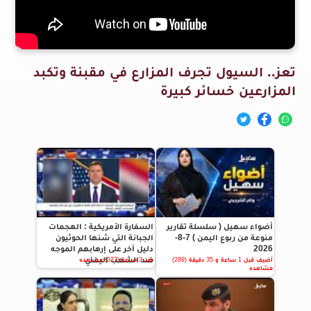
تعز.. السيول تجرف المزارع في مقبنة وتكبد
المزارعين خسائر كبيرة
أضواء سهيل ( سلسلة تقارير
السفارة الأمريكية : الهجمات
منوعة من ربوع اليمن ) 7-8-
الجبانة التي شنها الحوثيون
2026
دليل آخر على إرهابهم الموجه
ضد الشعب اليمني
أضيف قبل 1 ساعة و 35 دقيقة (289)
منذ 3 ساعة (327) مشاهده
مشاهده