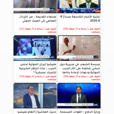
نشرة الأخبار التاسعة مساءً 6-
صنعاء القديمة .. من التراث
8-2026
العالمي إلى العبث الحوثي
أضيف قبل 1 ساعة و 33 دقيقة (296)
أضيف قبل 1 ساعة و 33 دقيقة (311)
مشاهده
مشاهده
مدرسة الشعب في مديرية جبل
مليشيا إيران الحوثية تدشن
حبشي شاهدة على آثار الحرب
الحرب .. ماذا تنتظر الشرعية
الحوثية ودعوات لإعادة بنائها
لتتحرك عسكرياً ؟
أضيف قبل 1 ساعة و 33 دقيقة (308)
أضيف قبل 1 ساعة و 33 دقيقة (319)
مشاهده
مشاهده
وزارة الدفاع : القوات المسلحة
حديث العاشرة | ألغام مليشيا