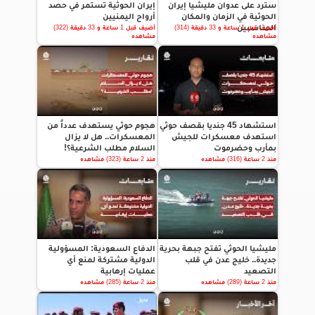
سترد على عدوان مليشيا إيران
إيران الحوثية تستمر في حصد
الحوثية في الزمان والمكان
أرواح اليمنيين
المناسبين
أضيف قبل 1 ساعة و 33 دقيقة (314)
أضيف قبل 1 ساعة و 33 دقيقة (322)
مشاهده
مشاهده
استشهاد 45 جنديا بقصف حوثي
هجوم حوثي يستهدف عدداً من
استهدف معسكرات للجيش
المعسكرات.. هل لا يزال
بمأرب وحضرموت
السلام مطلب الشرعية؟!
منذ 2 ساعة (316) مشاهده
منذ 2 ساعة (323) مشاهده
مليشيا الحوثي تفتح جبهة بحرية
الدفاع السعودية: المسؤولية
جديدة.. خليج عدن في قلب
الدولية مشتركة لمنع أي
التصعيد
عمليات إرهابية
منذ 2 ساعة (289) مشاهده
منذ 2 ساعة (285) مشاهده