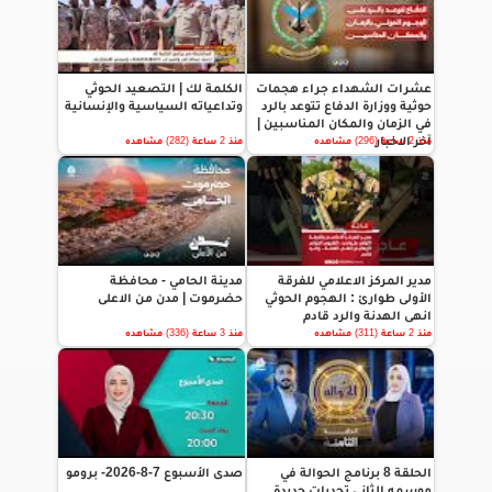
عشرات الشهداء جراء هجمات
الكلمة لك | التصعيد الحوثي
حوثية ووزارة الدفاع تتوعد بالرد
وتداعياته السياسية والإنسانية
في الزمان والمكان المناسبين |
آخر الاخبار
منذ 2 ساعة (296) مشاهده
منذ 2 ساعة (282) مشاهده
مدير المركز الاعلامي للفرقة
مدينة الحامي - محافظة
الأولى طوارئ : الهجوم الحوثي
حضرموت | مدن من الاعلى
انهى الهدنة والرد قادم
منذ 2 ساعة (311) مشاهده
منذ 3 ساعة (336) مشاهده
الحلقة 8 برنامج الحوالة في
صدى الأسبوع 7-8-2026- برومو
موسمه الثاني تحديات جديدة