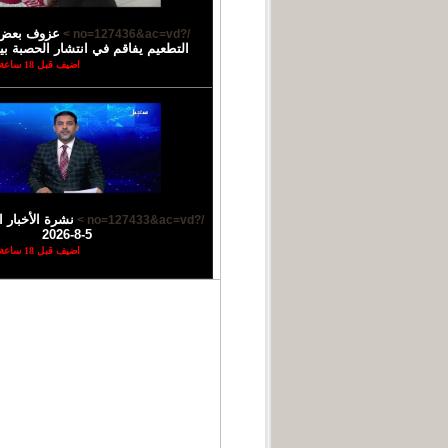
عزوف بعض ا
/?no=127436&ac=vd >
التطعيم يفاقم في انتشار الحصبة بي
اضيف قبل 18 ساعة
نشرة الأخبار ا
/?no=127433&ac=vd >
5-8-2026
اضيف قبل 18 ساعة