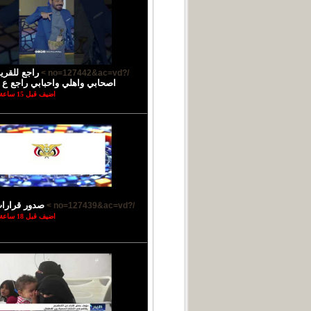
راجع للقر
/?no=127442&ac=vd >
اصحابي واهلي واحبابي راجع ع ب
اضيف قبل 15 ساعة
صدور قرارا
/?no=127439&ac=vd >
اضيف قبل 18 ساعة