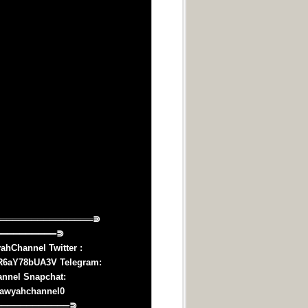
hChannel Twitter :
ER6aY78bUA3V Telegram:
annel Snapchat:
hawyahchannel0