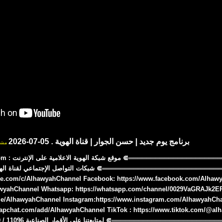
برنامج يوم جديد | حسن الجوار | قناة الهوية . 05-07-2026
مشا
⋐════════
be.com/c/AlhawyahChannel Facebook: https://www.facebook.com/Alhawya
lhawyahChannel Whatsapp: https://whatsapp.com/channel/0029VaGRAJk2
me/AlhawyahChannel Instagram:https://www.instagram.com/AlhawyahCh
napchat.com/add/AlhawyahChannel TikTok : https://www.tiktok.com/@al