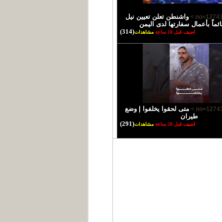
واشنطن تعلن تعيين نيل
ئماً بأعمال سفارتها لدى اليمن
(314)
اضيف قبل 18 ساعة
مشاهدات
متى لحقوا يخلفوا | وضع
طيران
(291)
اضيف قبل 20 ساعة
مشاهدات