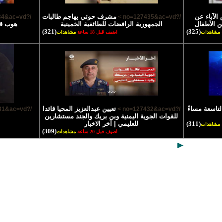
لآباء عن
مشرف حوثي يهاجم طالبات
/?no=127434&ac=vd >
/?no=127435&ac=vd >
ن الأطفال
الجمهورية الرافضات للطائفية الخمينية
هوب قا
(321)
(325)
مشاهدات
اضيف قبل 18 ساعة
مشاهدات
لتاسعة مساءً
تعيين عبدالعزيز المحيا قائدا
/?no=127431&ac=vd >
/?no=127432&ac=vd >
للقوات الجوية اليمنية وبن بريك والجند مستشارين
(311)
للعليمي | آخر الاخبار
مشاهدات
(309)
اضيف قبل 20 ساعة
مشاهدات