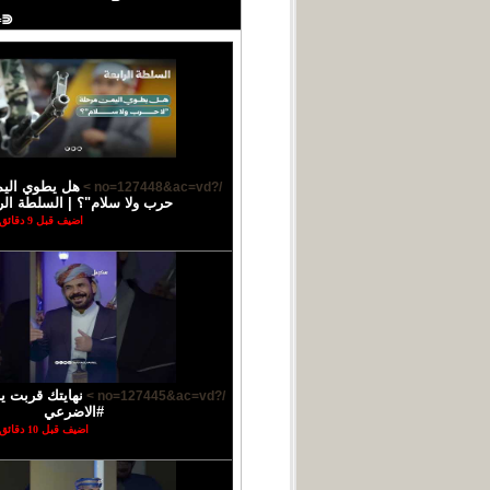
⋐═
هل يطوي اليم
/?no=127448&ac=vd >
حرب ولا سلام"؟ | السلطة الر
اضيف قبل 9 دقائق
نهايتك قربت يا
/?no=127445&ac=vd >
#الاضرعي
اضيف قبل 10 دقائق