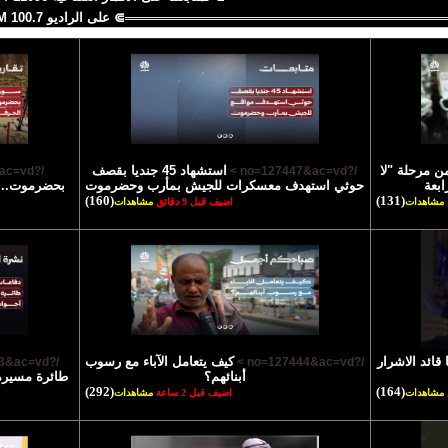
═══════════════════════════════════⋑ على الراديو 100.7 FM
ن مرحلة "لا
استشهاد 45 جنديا بقصف
/?no=127446&ac=vd >
/?no=127447&ac=vd >
ابعة
حوثي استهدف معسكرات للجيش بمأرب وحضرموت
بحضرموت.. م
(160)
(131)
مشاهدات
اضيف قبل 9 دقائق
مشاهدات
 قائد الاشرار
كيف يتعامل الآباء مع رسوب
/?no=127443&ac=vd >
/?no=127444&ac=vd >
أبنائهم؟
طائرة مسيرة 
(292)
(164)
مشاهدات
اضيف قبل 2 ساعة
مشاهدات