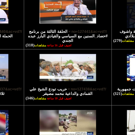
ية واشوف
الحلقة الثالثة من برنامج
/?no=127440&ac=vd >
/?no=127441&ac=vd >
لاادي
#حصاد_السنين مع السياسي والقيادي البارز عبده
الحملة ا
(279)
الجندي
مشاهدات
(318)
اضيف قبل 16 ساعة
مشاهدات
ت جمهورية
حريب تودع الشيخ علي
/?no=127437&ac=vd >
/?no=127438&ac=vd >
(321)
القمادي والداعية محمد مصيقر
ثلا
مشاهدات
(346)
اضيف قبل 18 ساعة
مشاهدات