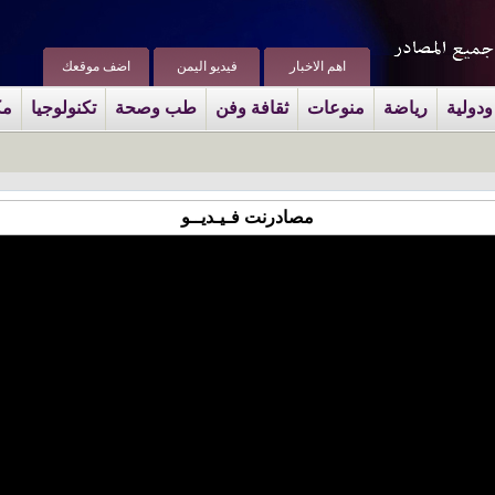
اهم الاخبار
فيديو اليمن
اضف موقعك
ودولية
رياضة
منوعات
ثقافة وفن
طب وصحة
تكنولوجيا
مك
مصادرنت فـيـديــو