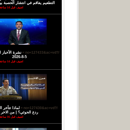
التطعيم يفاقم في انتشار الحصبة بي
اضيف قبل 14 ساعة
نشرة الأخبار ا
/?no=127433&ac=vd >
5-8-2026
اضيف قبل 14 ساعة
لماذا تتأخر 
/?no=127430&ac=vd >
ردع الحوثي؟ | من الاخر
اضيف قبل 16 ساعة