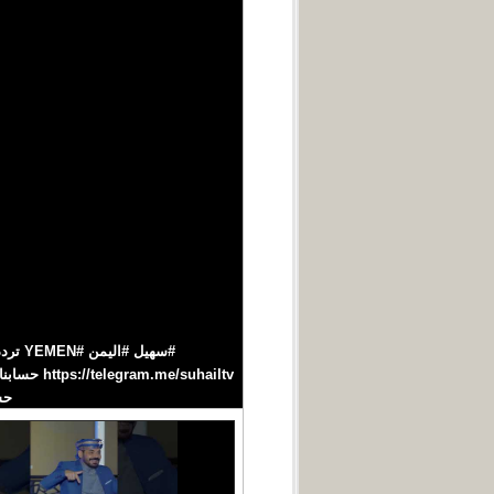
حسابنا‪