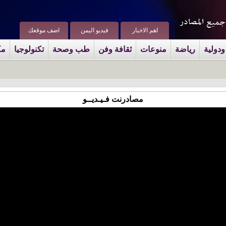
اهم الاخبار
فيديو اليمن
اضف موقعك
ودولية
رياضة
منوعات
ثقافة وفن
طب وصحة
تكنولوجيا
مك
مصادرنت فـيـديــو