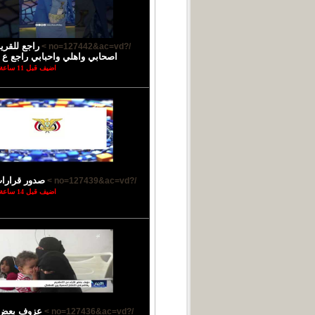
راجع للقر
/?no=127442&ac=vd >
اصحابي واهلي واحبابي راجع ع ب
اضيف قبل 11 ساعة
صدور قرارا
/?no=127439&ac=vd >
اضيف قبل 14 ساعة
عزوف بعض ا
/?no=127436&ac=vd >