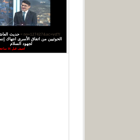
حديث العاش
/?no=127427&ac=vd >
الحوثيين من اتفاق الأسرى انتهاك إ
لجهود السلام
اضيف قبل 16 ساعة