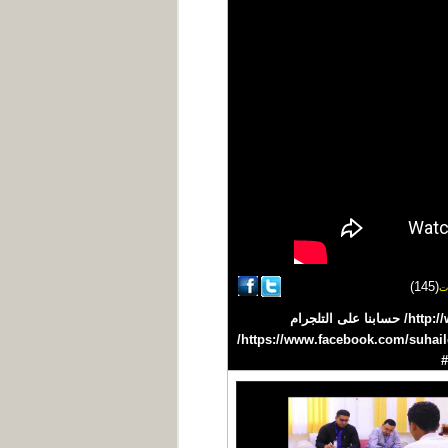
(145)
ت
#سهيل #اليمن #YEMEN تردد القناة على نايلسات 11603 H افقي /27500 موقعنا على الانترنت http://www.suhail.net/ حسابنا على التلجرام
https://telegram.me/suhailtv حسابنا على التويتر https://twitter.com/suhailchannel حسابنا على الفيسبوك https://www.facebook.com/suhailchannel/