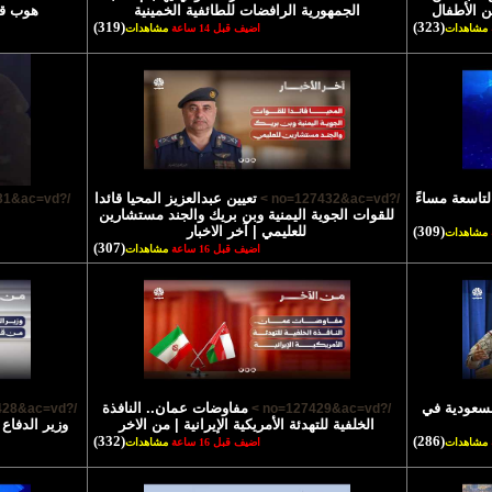
ن الأطفال
الجمهورية الرافضات للطائفية الخمينية
هوب قا
(319)
(323)
مشاهدات
اضيف قبل 14 ساعة
مشاهدات
لتاسعة مساءً
تعيين عبدالعزيز المحيا قائدا
/?no=127431&ac=vd >
/?no=127432&ac=vd >
للقوات الجوية اليمنية وبن بريك والجند مستشارين
(309)
للعليمي | آخر الاخبار
مشاهدات
(307)
اضيف قبل 16 ساعة
مشاهدات
السعودية في
مفاوضات عمان.. النافذة
/?no=127428&ac=vd >
/?no=127429&ac=vd >
الخلفية للتهدئة الأمريكية الإيرانية | من الاخر
وزير الدفاع
(332)
(286)
مشاهدات
اضيف قبل 16 ساعة
مشاهدات