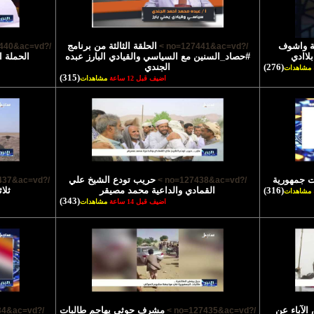
ية واشوف
الحلقة الثالثة من برنامج
/?no=127440&ac=vd >
/?no=127441&ac=vd >
لاادي
#حصاد_السنين مع السياسي والقيادي البارز عبده
الحملة ا
(276)
الجندي
مشاهدات
(315)
اضيف قبل 12 ساعة
مشاهدات
ت جمهورية
حريب تودع الشيخ علي
/?no=127437&ac=vd >
/?no=127438&ac=vd >
(316)
القمادي والداعية محمد مصيقر
ثلا
مشاهدات
(343)
اضيف قبل 14 ساعة
مشاهدات
لآباء عن
مشرف حوثي يهاجم طالبات
/?no=127434&ac=vd >
/?no=127435&ac=vd >