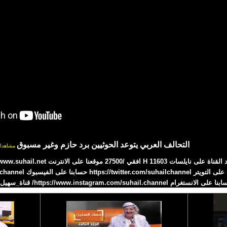
التحالف العربي يتوعد الحوثيين برد حازم وغير مسبوق
مشاهدا
 على الانستغرام https://www.instagram.com/suhail.channel/ قناة_سهيل# 