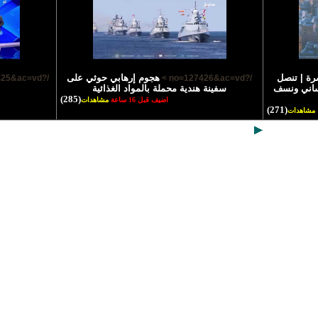
رة | تنصل
هجوم إرهابي حوثي على
/?no=127425&ac=vd >
/?no=127426&ac=vd >
نساني ونسف
سفينة هندية محملة بالمواد الغذائية
(285)
اضيف قبل 16 ساعة
مشاهدات
(271)
مشاهدات