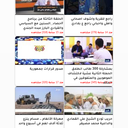
راجع للقرية واشوف اصحابي
الحلقة الثالثة من برنامج
واهلي واحبابي راجع ع بلاادي
#حصاد_السنين مع السياسي
والقيادي البارز عبده الجندي
منذ 14 ساعة (279) مشاهده
منذ 15 ساعة (318) مشاهده
بمشاركة 300 طالب انطلاق
صدور قرارات جمهورية
الحملة الثانية عشرة لاكتشاف
الموهوبين والمتفوقين في
المكلا
منذ 17 ساعة (345) مشاهده
منذ 17 ساعة (320) مشاهده
حريب تودع الشيخ علي القمادي
معركة الألغام .. مسام ينزع
والداعية محمد مصيقر
ثلاثة آلاف لغم في أسبوع واحد