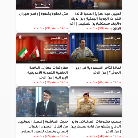
تعيين عبدالعزيز المحيا قائدا
متى لحقوا يخلفوا | وضع طيران
للقوات الجوية اليمنية وبن بريك
والجند مستشارين للعليمي | آخر
الاخبار
منذ 19 ساعة (309) مشاهده
منذ 19 ساعة (291) مشاهده
لماذا تتأخر السعودية في ردع
مفاوضات عمان.. النافذة
الحوثي؟ | من الاخر
الخلفية للتهدئة الأمريكية
الإيرانية | من الاخر
منذ 19 ساعة (287) مشاهده
منذ 19 ساعة (335) مشاهده
بسبب كشوفات المرتبات.. وزير
حديث العاشرة | تنصل الحوثيين
الدفاع يشكو من قادة عسكريين
من اتفاق الأسرى انتهاك
| من الاخر
إنساني ونسف لجهود السلام
منذ 19 ساعة (349) مشاهده
منذ 19 ساعة (274) مشاهده