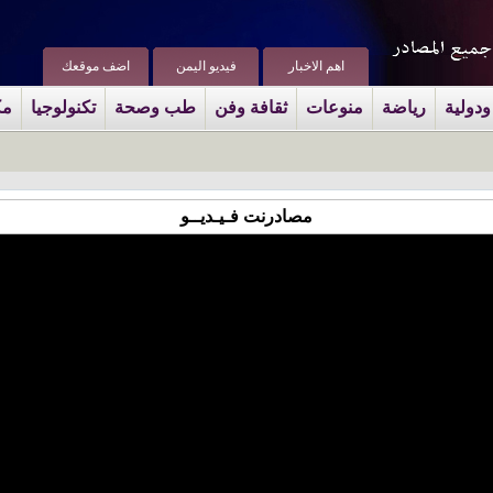
اهم الاخبار
فيديو اليمن
اضف موقعك
ودولية
رياضة
منوعات
ثقافة وفن
طب وصحة
تكنولوجيا
مك
مصادرنت فـيـديــو