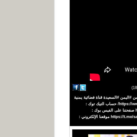
ى قناة السعيدة من #اليمن #السعيدة قناة فضائية يمنية
مستقلة تبث على مدار النايلسات عبر التردد : 11900 عمودي انستجرام السعيدة : https://www.instagram.com/saeedahtv/ حساب التيك توك :
https://www.tiktok.com/@alsaeedahlive قناتنا على اليوتيوب : https://youtube.com/alsaeedahchannel صفحتنا على الفيس بوك :
https://fb.me/alsaeedahchannel صفحتنا على تويتر : https://twitter.com/AlSaeedah حساب التليجرام : https://t.me/saeedahtv موقعنا الإلكتروني :