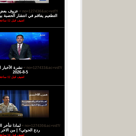
عزوف بعض ا
/?no=127436&ac=vd >
التطعيم يفاقم في انتشار الحصبة بي
اضيف قبل 12 ساعة
نشرة الأخبار ا
/?no=127433&ac=vd >
5-8-2026
اضيف قبل 12 ساعة
لماذا تتأخر 
/?no=127430&ac=vd >
ردع الحوثي؟ | من الاخر
اضيف قبل 14 ساعة