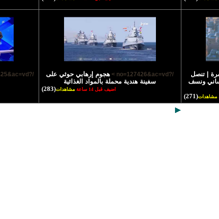
رة | تنصل
هجوم إرهابي حوثي على
/?no=127425&ac=vd >
/?no=127426&ac=vd >
نساني ونسف
سفينة هندية محملة بالمواد الغذائية
(283)
اضيف قبل 14 ساعة
مشاهدات
(271)
مشاهدات