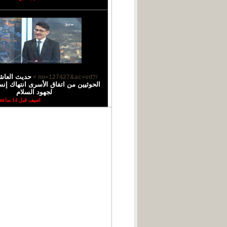
حديث العاش
/?no=127427&ac=vd >
الحوثيين من اتفاق الأسرى انتهاك إ
لجهود السلام
اضيف قبل 14 ساعة