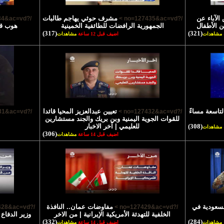
لآباء عن
مشرف حوثي يهاجم طالبات
/?no=127434&ac=vd >
/?no=127435&ac=vd >
ن الأطفال
الجمهورية الرافضات للطائفية الخمينية
هوب قا
(317)
(321)
مشاهدات
اضيف قبل 12 ساعة
مشاهدات
لتاسعة مساءً
تعيين عبدالعزيز المحيا قائدا
/?no=127431&ac=vd >
/?no=127432&ac=vd >
للقوات الجوية اليمنية وبن بريك والجند مستشارين
(308)
للعليمي | آخر الاخبار
مشاهدات
(306)
اضيف قبل 14 ساعة
مشاهدات
السعودية في
مفاوضات عمان.. النافذة
/?no=127428&ac=vd >
/?no=127429&ac=vd >
الخلفية للتهدئة الأمريكية الإيرانية | من الاخر
وزير الدفاع
(332)
(284)
مشاهدات
اضيف قبل 14 ساعة
مشاهدات