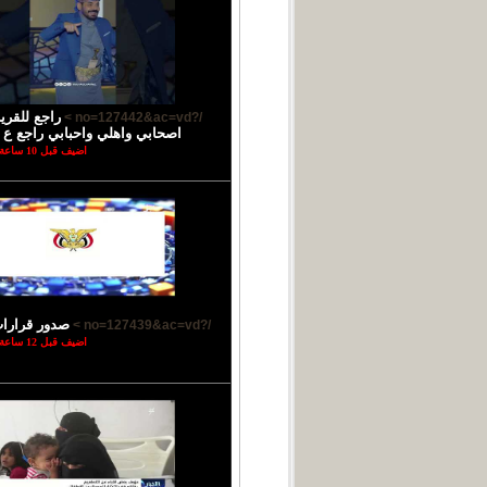
راجع للقر
/?no=127442&ac=vd >
اصحابي واهلي واحبابي راجع ع ب
اضيف قبل 10 ساعة
صدور قرارا
/?no=127439&ac=vd >
اضيف قبل 12 ساعة