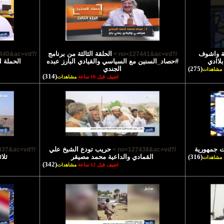
ية واشوف
الحلقة الثالثة من برنامج
/?no=127440&ac=vd >
/?no=127441&ac=vd >
لاادي
#حصاد_السنين مع السياسي والقيادي البارز عبده
الحملة ا
(275)
الجندي
مشاهدات
(314)
اضيف قبل 10 ساعة
مشاهدات
ت جمهورية
حريب تودع الشيخ علي
/?no=127437&ac=vd >
/?no=127438&ac=vd >
(316)
القمادي والداعية محمد مصيقر
ثلا
مشاهدات
(342)
اضيف قبل 12 ساعة
مشاهدات