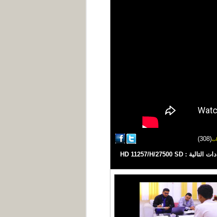
(308)
ات
#كومنت | تقديم شيماء امين #اليمن #يمن_شباب #اخبار_اليمن قناة فضائية يمنية مستقلة تبث على مدار النايلسات بالترددات التالية : HD 11257/H/27500 SD