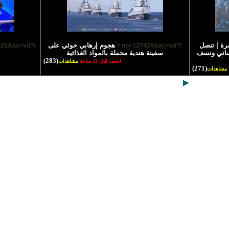
رة | تنصل
هجوم إرهابي حوثي على
/?no=127425&ac=vd >
/?no=127426&ac=vd >
نساني ونسف
سفينة هندية محملة بالمواد الغذائية
(283)
اضيف قبل 12 ساعة
مشاهدات
(271)
مشاهدات