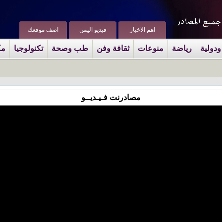
اهم الاخبار
فيديو اليمن
اضف موقعك
ودولية
رياضة
منوعات
ثقافة وفن
طب وصحة
تكنولوجيا
مك
مصادرنت فـيـديــو