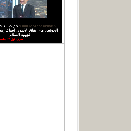
حديث العاش
/?no=127427&ac=vd >
الحوثيين من اتفاق الأسرى انتهاك إ
لجهود السلام
اضيف قبل 12 ساعة