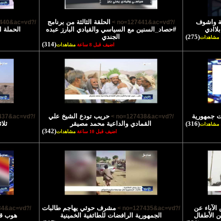
ية واشوف
الحلقة الثالثة من برنامج
/?no=127440&ac=vd >
/?no=127441&ac=vd >
لاادي
#حصاد_السنين مع السياسي والقيادي البارز عبده
الحملة ا
(275)
الجندي
مشاهدات
(314)
اضيف قبل 8 ساعة
مشاهدات
ت جمهورية
حريب تودع الشيخ علي
/?no=127437&ac=vd >
/?no=127438&ac=vd >
(316)
القمادي والداعية محمد مصيقر
ثلا
مشاهدات
(342)
اضيف قبل 10 ساعة
مشاهدات
لآباء عن
مشرف حوثي يهاجم طالبات
/?no=127434&ac=vd >
/?no=127435&ac=vd >
ن الأطفال
الجمهورية الرافضات للطائفية الخمينية
هوب قا