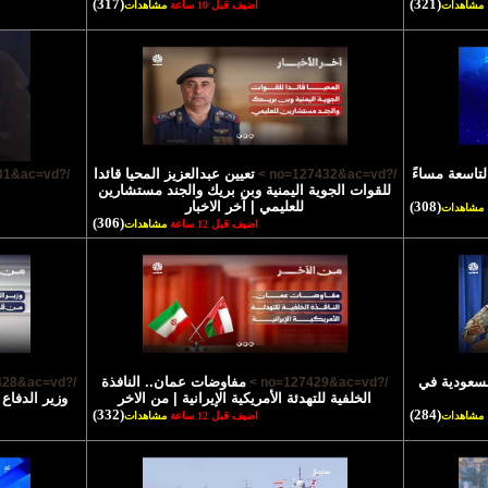
(317)
(321)
مشاهدات
اضيف قبل 10 ساعة
مشاهدات
لتاسعة مساءً
تعيين عبدالعزيز المحيا قائدا
/?no=127431&ac=vd >
/?no=127432&ac=vd >
للقوات الجوية اليمنية وبن بريك والجند مستشارين
(308)
للعليمي | آخر الاخبار
مشاهدات
(306)
اضيف قبل 12 ساعة
مشاهدات
السعودية في
مفاوضات عمان.. النافذة
/?no=127428&ac=vd >
/?no=127429&ac=vd >
الخلفية للتهدئة الأمريكية الإيرانية | من الاخر
وزير الدفاع
(332)
(284)
مشاهدات
اضيف قبل 12 ساعة
مشاهدات