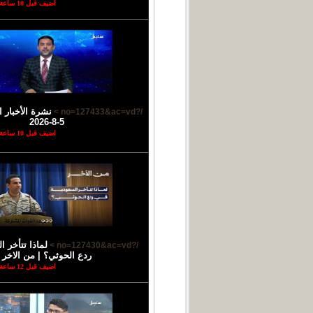
اضيف قبل 10 ساعة
نشرة الأخبار ا
/?no=127433&ac=vd >
5-8-2026
اضيف قبل 10 ساعة
لماذا تتأخر 
/?no=127430&ac=vd >
ردع الحوثي؟ | من الاخر
اضيف قبل 12 ساعة