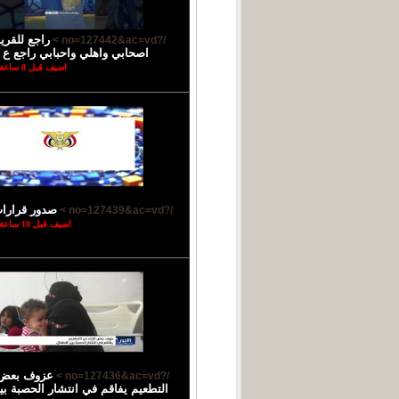
راجع للقر
/?no=127442&ac=vd >
اصحابي واهلي واحبابي راجع ع ب
اضيف قبل 8 ساعة
صدور قرارا
/?no=127439&ac=vd >
اضيف قبل 10 ساعة
عزوف بعض ا
/?no=127436&ac=vd >
التطعيم يفاقم في انتشار الحصبة بي