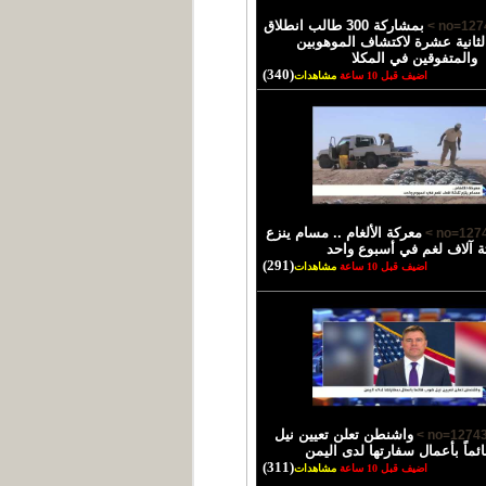
بمشاركة 300 طالب انطلاق
لثانية عشرة لاكتشاف الموهوبين
والمتفوقين في المكلا
(340)
اضيف قبل 10 ساعة
مشاهدات
معركة الألغام .. مسام ينزع
ثة آلاف لغم في أسبوع واحد
(291)
اضيف قبل 10 ساعة
مشاهدات
واشنطن تعلن تعيين نيل
ئماً بأعمال سفارتها لدى اليمن
(311)
اضيف قبل 10 ساعة
مشاهدات