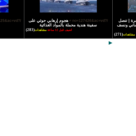
رة | تنصل
هجوم إرهابي حوثي على
/?no=127425&ac=vd >
/?no=127426&ac=vd >
نساني ونسف
سفينة هندية محملة بالمواد الغذائية
(283)
اضيف قبل 12 ساعة
مشاهدات
(271)
مشاهدات