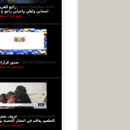
راجع للقر
/?no=127442&ac=vd >
اصحابي واهلي واحبابي راجع ع ب
اضيف قبل 7 ساعة
صدور قرارا
/?no=127439&ac=vd >
اضيف قبل 10 ساعة
عزوف بعض ا
/?no=127436&ac=vd >
التطعيم يفاقم في انتشار الحصبة بي
اضيف قبل 10 ساعة