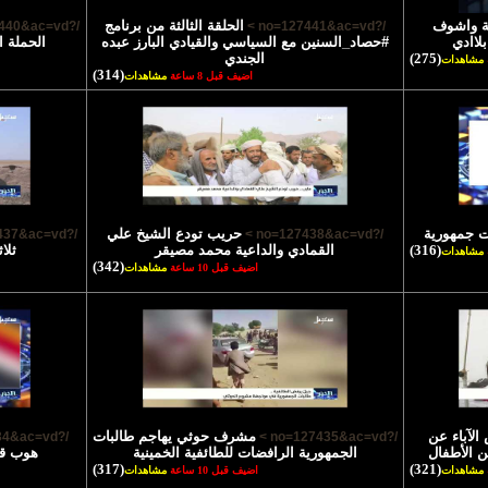
ية واشوف
الحلقة الثالثة من برنامج
/?no=127440&ac=vd >
/?no=127441&ac=vd >
لاادي
#حصاد_السنين مع السياسي والقيادي البارز عبده
الحملة ا
(275)
الجندي
مشاهدات
(314)
اضيف قبل 8 ساعة
مشاهدات
ت جمهورية
حريب تودع الشيخ علي
/?no=127437&ac=vd >
/?no=127438&ac=vd >
(316)
القمادي والداعية محمد مصيقر
ثلا
مشاهدات
(342)
اضيف قبل 10 ساعة
مشاهدات
لآباء عن
مشرف حوثي يهاجم طالبات
/?no=127434&ac=vd >
/?no=127435&ac=vd >
ن الأطفال
الجمهورية الرافضات للطائفية الخمينية
هوب قا
(317)
(321)
مشاهدات
اضيف قبل 10 ساعة
مشاهدات