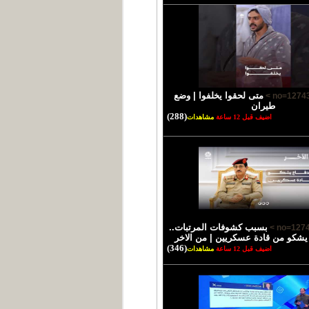
متى لحقوا يخلفوا | وضع
طيران
(288)
اضيف قبل 12 ساعة
مشاهدات
بسبب كشوفات المرتبات..
 يشكو من قادة عسكريين | من الاخر
(346)
اضيف قبل 12 ساعة
مشاهدات