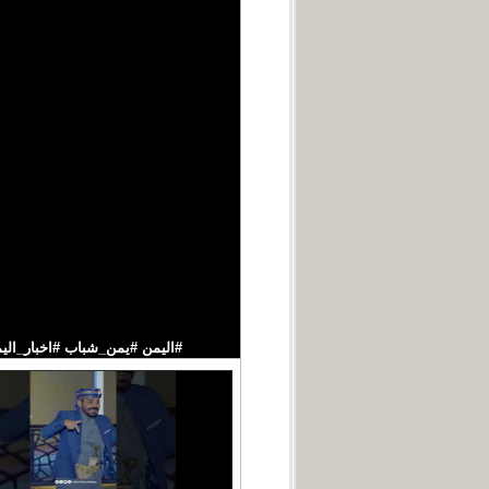
#اليمن #يمن_شباب #اخبار_اليمن قناة فضائ