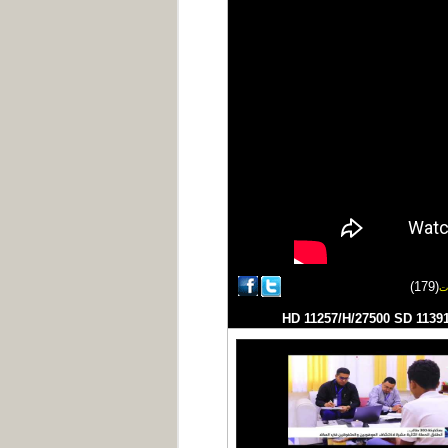
(179)
ت