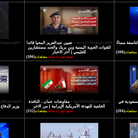
لتاسعة مساءً
تعيين عبدالعزيز المحيا قائدا
/?no=127431&ac=vd >
/?no=127432&ac=vd >
للقوات الجوية اليمنية وبن بريك والجند مستشارين
(308)
للعليمي | آخر الاخبار
مشاهدات
(306)
اضيف قبل 12 ساعة
مشاهدات
السعودية في
مفاوضات عمان.. النافذة
/?no=127428&ac=vd >
/?no=127429&ac=vd >
الخلفية للتهدئة الأمريكية الإيرانية | من الاخر
وزير الدفاع
(332)
(284)
مشاهدات
اضيف قبل 12 ساعة
مشاهدات