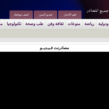
اهم الاخبار
فيديو اليمن
اضف موقعك
ودولية
رياضة
منوعات
ثقافة وفن
طب وصحة
تكنولوجيا
مك
مصادرنت فـيـديــو