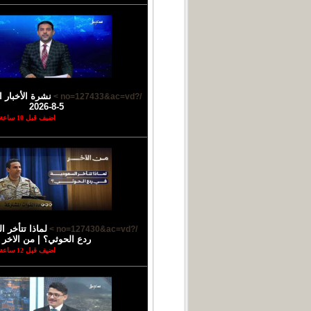
نشرة الأخبار ا
/?no=127433&ac=vd >
5-8-2026
اضيف قبل 10 ساعة
لماذا تتأخر 
/?no=127430&ac=vd >
ردع الحوثي؟ | من الاخر
اضيف قبل 12 ساعة