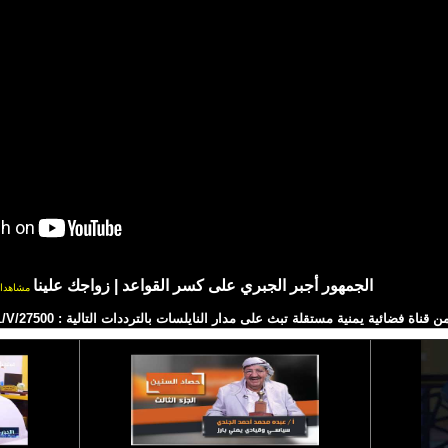
الجمهور أجبر الجبري على كسر القواعد | زواجك علينا
مشاهدا
ية يمنية مستقلة تبث على مدار النايلسات بالترددات التالية : HD 11257/H/27500 SD 11391/V/27500