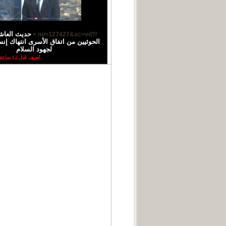
حديث العاش
/?no=127427&ac=vd >
الحوثيين من اتفاق الأسرى انتهاك إ
لجهود السلام
اضيف قبل 12 ساعة