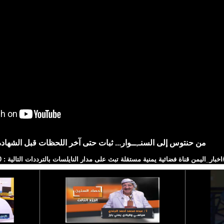
من حنتوس إلى السنـ,ــوار... ثبات حتى آخر اللحظات قبل الشهادة
اة فضائية يمنية مستقلة تبث على مدار النايلسات بالترددات التالية : HD 11257/H/27500 SD 11391/V/27500