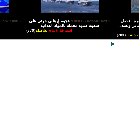
رة | تنصل
هجوم إرهابي حوثي على
/?no=127425&ac=vd >
/?no=127426&ac=vd >
نساني ونسف
سفينة هندية محملة بالمواد الغذائية
(279)
اضيف قبل 6 ساعة
مشاهدات
(266)
مشاهدات