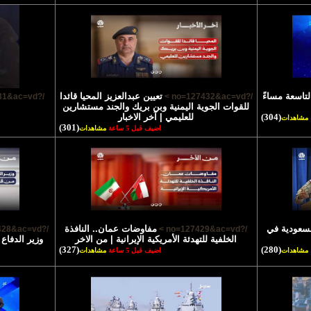
لتاسعة مساءً
تعيين عبدالعزيز المحيا قائدا
/?no=127431&ac=vd >
/?no=127432&ac=vd >
للقوات الجوية اليمنية وبن بريك والجند مستشارين
(304)
للعليمي | آخر الاخبار
مشاهدات
(301)
اضيف قبل 5 ساعة
مشاهدات
السعودية في
مفاوضات عمان.. النافذة
/?no=127428&ac=vd >
/?no=127429&ac=vd >
الخلفية للتهدئة الأمريكية الإيرانية | من الاخر
وزير الدفاع
(327)
(280)
مشاهدات
اضيف قبل 5 ساعة
مشاهدات