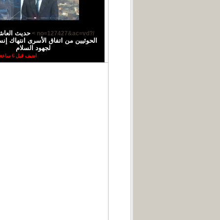
حديث العاش
/?no=127427&ac=vd >
الحوثيين من اتفاق الأسرى انتهاك إ
لجهود السلام
اضيف قبل 6 ساعة