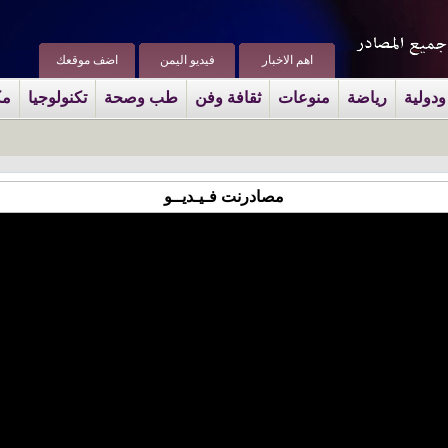
اهم الاخبار
فيديو اليمن
اضف موقعك
ودولية
رياضة
منوعات
ثقافة وفن
طب وصحة
تكنولوجيا
مك
مصادرنت فـيـديــو