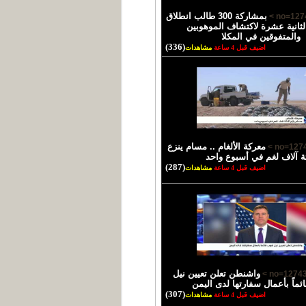
بمشاركة 300 طالب انطلاق
لثانية عشرة لاكتشاف الموهوبين
والمتفوقين في المكلا
(336)
اضيف قبل 4 ساعة
مشاهدات
معركة الألغام .. مسام ينزع
ثة آلاف لغم في أسبوع واحد
(287)
اضيف قبل 4 ساعة
مشاهدات
واشنطن تعلن تعيين نيل
ئماً بأعمال سفارتها لدى اليمن
(307)
اضيف قبل 4 ساعة
مشاهدات