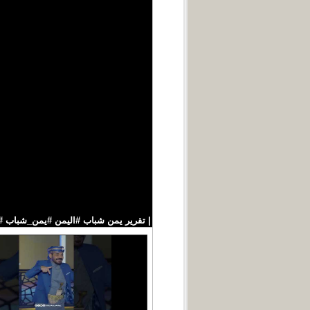
| تقرير يمن شباب #اليمن #يمن_شباب #اخبار_اليمن قن