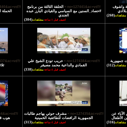
ية واشوف
الحلقة الثالثة من برنامج
/?no=127440&ac=vd >
/?no=127441&ac=vd >
لاادي
#حصاد_السنين مع السياسي والقيادي البارز عبده
الحملة ا
(268)
الجندي
مشاهدات
(304)
اضيف قبل 1 ساعة
مشاهدات
ت جمهورية
حريب تودع الشيخ علي
/?no=127437&ac=vd >
/?no=127438&ac=vd >
(312)
القمادي والداعية محمد مصيقر
ثلا
مشاهدات
(338)
اضيف قبل 4 ساعة
مشاهدات
لآباء عن
مشرف حوثي يهاجم طالبات
/?no=127434&ac=vd >
/?no=127435&ac=vd >
ن الأطفال
الجمهورية الرافضات للطائفية الخمينية
هوب قا
(313)
(316)
مشاهدات
اضيف قبل 4 ساعة
مشاهدات