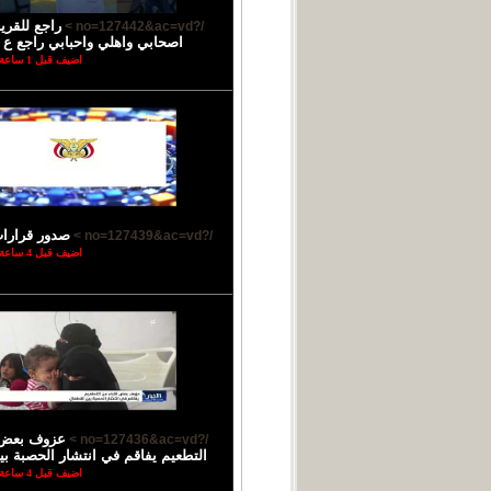
راجع للقر
/?no=127442&ac=vd >
اصحابي واهلي واحبابي راجع ع ب
اضيف قبل 1 ساعة
صدور قرارا
/?no=127439&ac=vd >
اضيف قبل 4 ساعة
عزوف بعض ا
/?no=127436&ac=vd >
التطعيم يفاقم في انتشار الحصبة بي
اضيف قبل 4 ساعة