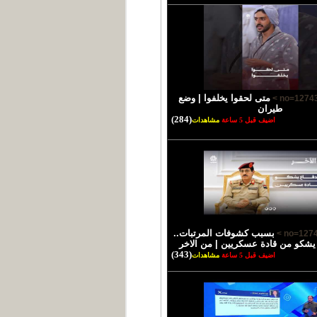
متى لحقوا يخلفوا | وضع
طيران
(284)
اضيف قبل 5 ساعة
مشاهدات
بسبب كشوفات المرتبات..
 يشكو من قادة عسكريين | من الاخر
(343)
اضيف قبل 5 ساعة
مشاهدات