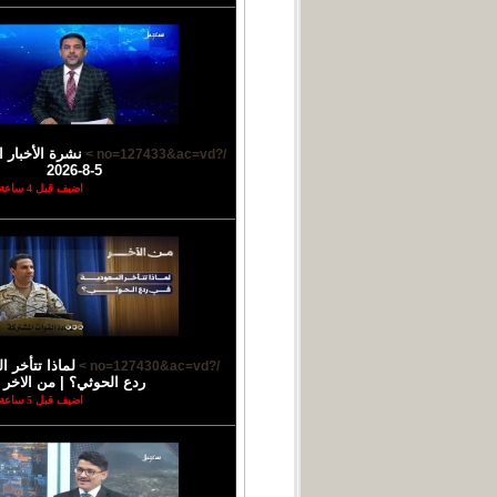
نشرة الأخبار ا
/?no=127433&ac=vd >
5-8-2026
اضيف قبل 4 ساعة
لماذا تتأخر 
/?no=127430&ac=vd >
ردع الحوثي؟ | من الاخر
اضيف قبل 5 ساعة