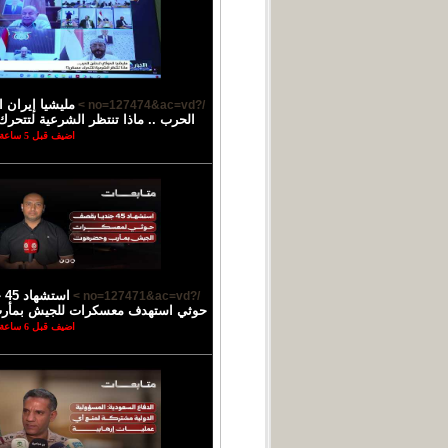
مليشيا إيران 
/?no=127474&ac=vd >
الحرب .. ماذا تنتظر الشرعية لتتحرك
اضيف قبل 5 ساعة
اس
/?no=127471&ac=vd >
حوثي استهدف معسكرات للجيش بمأ
اضيف قبل 6 ساعة