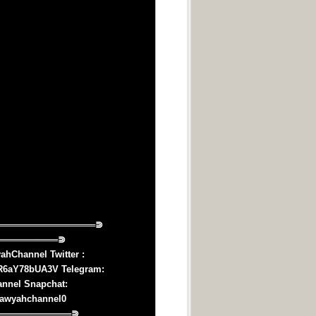
hChannel Twitter :
ER6aY78bUA3V Telegram:
annel Snapchat:
hawyahchannel0