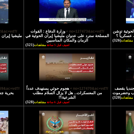
الحوثية تدشن
وزارة الدفاع : القوات
/?no=127472&ac=vd >
/?no=127473&ac=vd >
 عسكرياً ؟
المسلحة سترد على عدوان مليشيا إيران الحوثية في
مليشيا إيران 
(326)
الزمان والمكان المناسبين
مشاهدات
(321)
اضيف قبل 5 ساعة
مشاهدات
تشهاد 45 جنديا بقصف
هجوم حوثي يستهدف عدداً
/?no=127469&ac=vd >
/?no=127470&ac=vd >
رب وحضرموت
من المعسكرات.. هل لا يزال السلام مطلب
بحرية جد
(320)
الشرعية؟!
مشاهدات
(328)
اضيف قبل 6 ساعة
مشاهدات