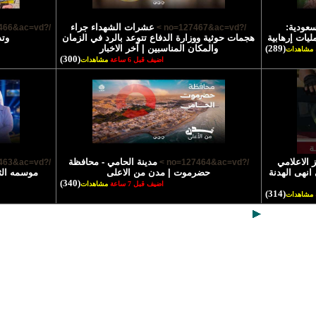
سعودية:
عشرات الشهداء جراء
/?no=127466&ac=vd >
/?no=127467&ac=vd >
يات إرهابية
هجمات حوثية ووزارة الدفاع تتوعد بالرد في الزمان
وتد
(289)
والمكان المناسبين | آخر الاخبار
مشاهدات
(300)
اضيف قبل 6 ساعة
مشاهدات
 الاعلامي
مدينة الحامي - محافظة
/?no=127463&ac=vd >
/?no=127464&ac=vd >
انهى الهدنة
حضرموت | مدن من الاعلى
موسمه الث
(340)
اضيف قبل 7 ساعة
مشاهدات
(314)
مشاهدات