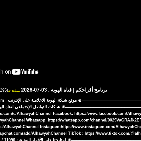
برنامج أفراحكم | قناة الهوية . 03-07-2026
(295)
مشاهدات
⋐════════
be.com/c/AlhawyahChannel Facebook: https://www.facebook.com/Alhawya
lhawyahChannel Whatsapp: https://whatsapp.com/channel/0029VaGRAJk2
me/AlhawyahChannel Instagram:https://www.instagram.com/AlhawyahCh
napchat.com/add/AlhawyahChannel TikTok : https://www.tiktok.com/@al