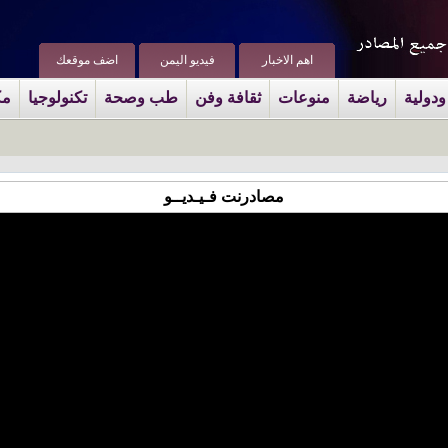
اهم الاخبار
فيديو اليمن
اضف موقعك
ودولية
رياضة
منوعات
ثقافة وفن
طب وصحة
تكنولوجيا
مك
مصادرنت فـيـديــو