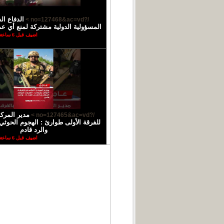
الدفاع ال
/?no=127468&ac=vd >
المسؤولية الدولية مشتركة لمنع أي عمل
اضيف قبل 6 ساعة
مدير المركز
/?no=127465&ac=vd >
للفرقة الأولى طوارئ : الهجوم الحوثي 
والرد قادم
اضيف قبل 6 ساعة