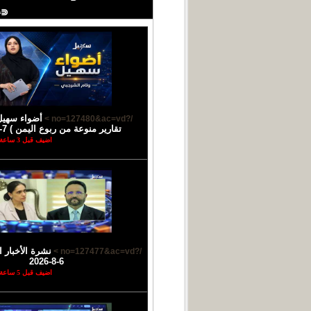
⋐═
أضواء سهيل
/?no=127480&ac=vd >
تقارير منوعة من ربوع اليمن ) 7-8-2026
اضيف قبل 3 ساعة
نشرة الأخبار ا
/?no=127477&ac=vd >
6-8-2026
اضيف قبل 5 ساعة