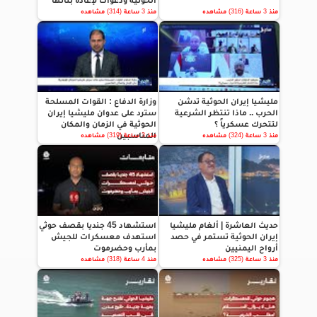
الحوثية ودعوات لإعادة بنائها
منذ 3 ساعة (316) مشاهده
منذ 3 ساعة (314) مشاهده
مليشيا إيران الحوثية تدشن
وزارة الدفاع : القوات المسلحة
الحرب .. ماذا تنتظر الشرعية
سترد على عدوان مليشيا إيران
لتتحرك عسكرياً ؟
الحوثية في الزمان والمكان
المناسبين
منذ 3 ساعة (324) مشاهده
منذ 3 ساعة (319) مشاهده
حديث العاشرة | ألغام مليشيا
استشهاد 45 جنديا بقصف حوثي
إيران الحوثية تستمر في حصد
استهدف معسكرات للجيش
أرواح اليمنيين
بمأرب وحضرموت
منذ 3 ساعة (325) مشاهده
منذ 4 ساعة (318) مشاهده