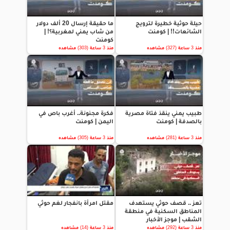
حيلة حوثية خطيرة لترويج
ما حقيقة إرسال 20 ألف دولار
الشائعات!! | كومنت
من شاب يمني لمغربية؟! |
كومنت
منذ 3 ساعة (327) مشاهده
منذ 3 ساعة (303) مشاهده
طبيب يمني ينقذ فتاة مصرية
فكرة مجنونة.. أغرب باص في
بالصدفة | كومنت
اليمن | كومنت
منذ 3 ساعة (281) مشاهده
منذ 3 ساعة (305) مشاهده
تعز .. قصف حوثي يستهدف
مقتل امرأة بانفجار لغم حوثي
المناطق السكنية في منطقة
الشقب | موجز الأخبار
منذ 3 ساعة (292) مشاهده
منذ 3 ساعة (14) مشاهده