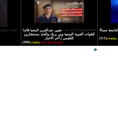
لتاسعة مساءً
تعيين عبدالعزيز المحيا قائدا
/?no=127431&ac=vd >
/?no=127432&ac=vd >
للقوات الجوية اليمنية وبن بريك والجند مستشارين
(311)
للعليمي | آخر الاخبار
مشاهدات
(309)
اضيف قبل 20 ساعة
مشاهدات