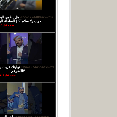
هل يطوي اليم
/?no=127448&ac=vd >
حرب ولا سلام"؟ | السلطة الر
اضيف قبل 3 دقائق
نهايتك قربت يا
/?no=127445&ac=vd >
#الاضرعي
اضيف قبل 4 دقائق
راجع للقر