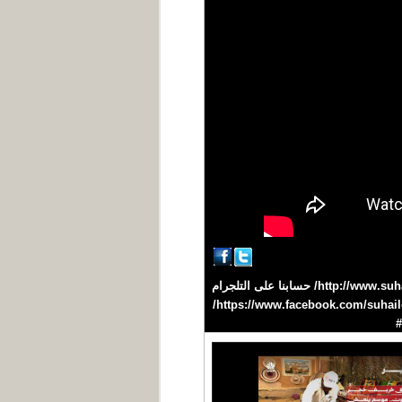
تقديم : وسام سليم #سهيل #اليمن #YEMEN تردد القناة على نايلسات 11603 H افقي /27500 موقعنا على الانترنت http://www.suhail.net/ حسابنا على التلجرام
https://telegram.me/suhailtv حسابنا على التويتر https://twitter.com/suhailchannel حسابنا على الفيسبوك https://www.facebook.com/suhailchannel/