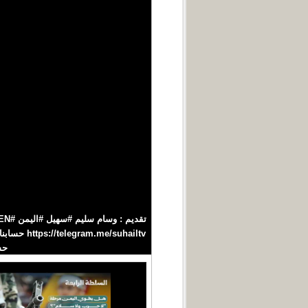
حسابنا‪