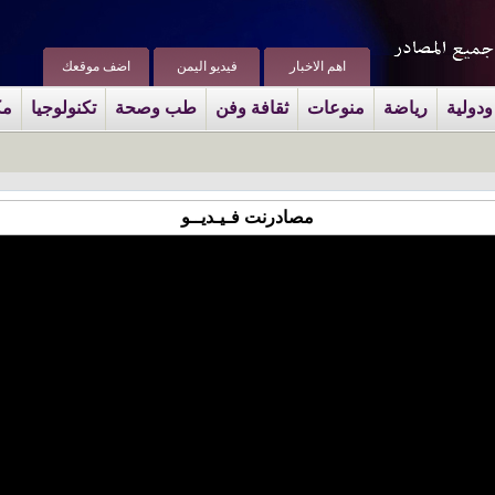
اهم الاخبار
فيديو اليمن
اضف موقعك
ودولية
رياضة
منوعات
ثقافة وفن
طب وصحة
تكنولوجيا
مك
مصادرنت فـيـديــو