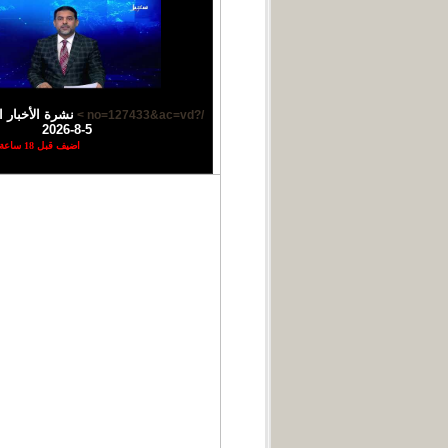
نشرة الأخبار ا
/?no=127433&ac=vd >
5-8-2026
اضيف قبل 18 ساعة