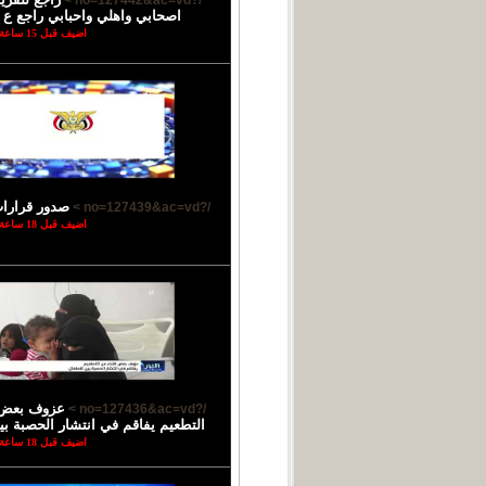
/?no=127442&ac=vd >
اصحابي واهلي واحبابي راجع ع ب
اضيف قبل 15 ساعة
صدور قرارا
/?no=127439&ac=vd >
اضيف قبل 18 ساعة
عزوف بعض ا
/?no=127436&ac=vd >
التطعيم يفاقم في انتشار الحصبة بي
اضيف قبل 18 ساعة