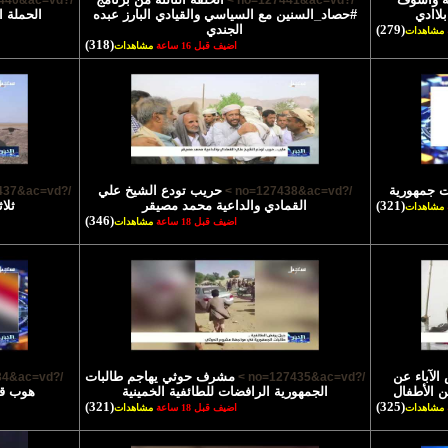
/?no=127440&ac=vd >
/?no=127441&ac=vd >
لاادي
#حصاد_السنين مع السياسي والقيادي البارز عبده
الحملة ا
(279)
الجندي
مشاهدات
(318)
اضيف قبل 16 ساعة
مشاهدات
ت جمهورية
حريب تودع الشيخ علي
/?no=127437&ac=vd >
/?no=127438&ac=vd >
(321)
القمادي والداعية محمد مصيقر
ثلا
مشاهدات
(346)
اضيف قبل 18 ساعة
مشاهدات
لآباء عن
مشرف حوثي يهاجم طالبات
/?no=127434&ac=vd >
/?no=127435&ac=vd >
ن الأطفال
الجمهورية الرافضات للطائفية الخمينية
هوب قا
(321)
(325)
مشاهدات
اضيف قبل 18 ساعة
مشاهدات