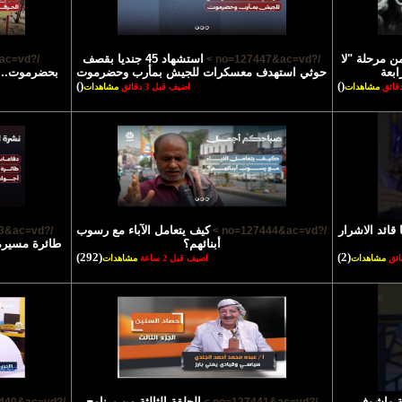
ن مرحلة "لا
استشهاد 45 جنديا بقصف
/?no=127446&ac=vd >
/?no=127447&ac=vd >
ابعة
حوثي استهدف معسكرات للجيش بمأرب وحضرموت
بحضرموت.. م
()
()
مشاهدات
اضيف قبل 3 دقائق
مشاهدات
 قائد الاشرار
كيف يتعامل الآباء مع رسوب
/?no=127443&ac=vd >
/?no=127444&ac=vd >
أبنائهم؟
طائرة مسيرة 
(292)
(2)
مشاهدات
اضيف قبل 2 ساعة
مشاهدات
ية واشوف
الحلقة الثالثة من برنامج