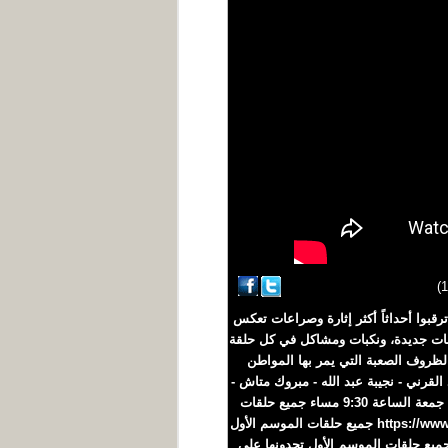
اجك_علينا #خالد_الجبري #يوميات_مواطن عاد خيري، المواطن البسيط في المسلسل اليمني الشهير #يوميات_مواطن3 ترقبوا أحداثاً أكثر إثارة وصراعات تعكس
ات جديدة، ونكبات ومشاكل في كل حلقة
لظروف الصعبة التي يمر بها المواطن
لقرني - نجيبة عبد الله - مبروك متاش -
عبير عبد الكريم - محمد الاموي - رأفة صادق - محمد البعداني - حسام الشراعي واخرون يوميات مواطن الموسم الثالث كل جمعة الساعة 9:30 مساء جميع حلقات
الموسم الأول تجدونها على الرابط التالي https://www.youtube.com/playlist?list=PLVCrgW4RRY39QeK5OE4ouhEb9C3lqhpKz جميع حلقات الموسم الأول
ها على الرابط التالي https://www.youtube.com/playlist?list=PLVCrgW4RRY38-Sq9TeeVk1cntLDELMzPc جميع حلقات الموسم الأول تجدونها على