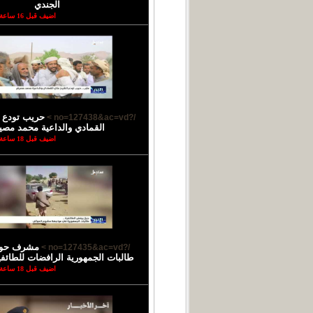
الجندي
اضيف قبل 16 ساعة
حريب تودع 
/?no=127438&ac=vd >
القمادي والداعية محمد مصي
اضيف قبل 18 ساعة
مشرف حوث
/?no=127435&ac=vd >
طالبات الجمهورية الرافضات للطائفية
اضيف قبل 18 ساعة