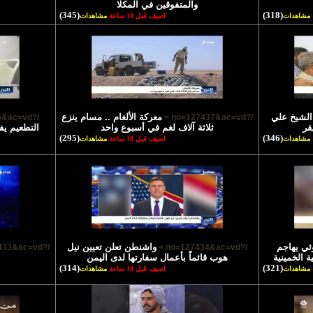
والمتفوقين في المكلا
(345)
(318)
مشاهدات
اضيف قبل 18 ساعة
مشاهدات
الشيخ علي
معركة الألغام .. مسام ينزع
/?no=127436&ac=vd >
/?no=127437&ac=vd >
قر
ثلاثة آلاف لغم في أسبوع واحد
التطعيم يف
(295)
(346)
مشاهدات
اضيف قبل 18 ساعة
مشاهدات
ي يهاجم
واشنطن تعلن تعيين نيل
/?no=127433&ac=vd >
/?no=127434&ac=vd >
 الخمينية
هوب قائماً بأعمال سفارتها لدى اليمن
(314)
(321)
مشاهدات
اضيف قبل 18 ساعة
مشاهدات