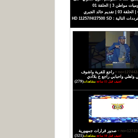
الرابط التالي https://www.youtube.com/playlist?list=PLVCrgW4RRY39WofrgLHNgXlScQK9a2F5a يوميات مواطن 3 | الحلقة 01
https://youtu.be/Fmll9ELbrM0 يوميات مواطن 3 | الحلقة 02 https://youtu.be/vwW6PdZOxWM زواجك علينا 4 | الحلقة 03 | تقديم خالد الجبري
https://youtu.be/MFyz_1-Nc_A #اليمن #يمن_شباب #اخبار_اليمن قناة فضائية يمنية مستقلة تبث على مدار النايلسات بالترددات التالية : HD 11257/H/27500 SD
راجع للقرية واشوف
 واهلي واحبابي راجع ع بلاادي
(279)
اضيف قبل 15 ساعة
مشاهدات
صدور قرارات جمهورية
(321)
اضيف قبل 18 ساعة
مشاهدات