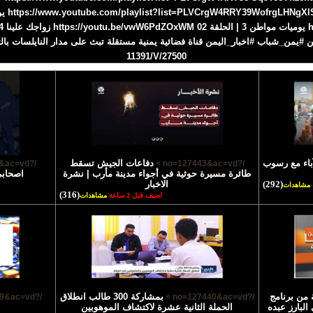
11391/V/27500
آباء مع رسوب
دفاعات الجيش تسقط
/?no=127442&ac=vd >
/?no=127443&ac=vd >
طائرة مسيرة حوثية في أجواء مدينة مأرب | نشرة
اصحابي
(292)
الاخبار
مشاهدات
(316)
اضيف قبل 2 ساعة
مشاهدات
ة من برنامج
بمشاركة 300 طالب انطلاق
/?no=127439&ac=vd >
/?no=127440&ac=vd >
لبارز عبده
الحملة الثانية عشرة لاكتشاف الموهوبين