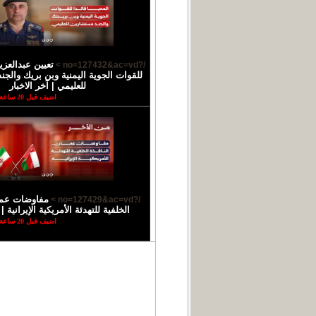
تعيين عبدالعزيز
/?no=127432&ac=vd >
للقوات الجوية اليمنية وبن بريك والج
للعليمي | آخر الاخبار
اضيف قبل 20 ساعة
مفاوضات عمان
/?no=127429&ac=vd >
الخلفية للتهدئة الأمريكية الإيرانية |
اضيف قبل 20 ساعة