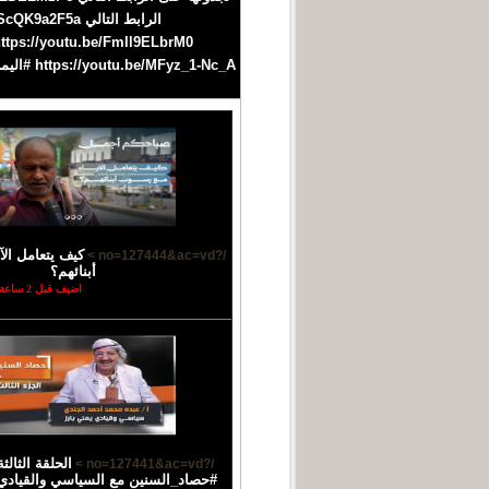
كيف يتعامل ال
/?no=127444&ac=vd >
أبنائهم؟
اضيف قبل 2 ساعة
الحلقة الثالث
/?no=127441&ac=vd >
#حصاد_السنين مع السياسي والقيادي ا