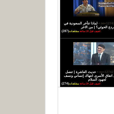
لماذا تتأخر السعودية في
ردع الحوثي؟ | من الاخر
(287)
اضيف قبل 20 ساعة
مشاهدات
حديث العاشرة | تنصل
 اتفاق الأسرى انتهاك إنساني ونسف
لجهود السلام
(274)
اضيف قبل 20 ساعة
مشاهدات