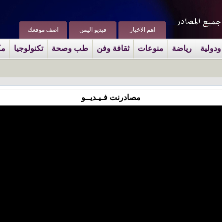
اهم الاخبار
فيديو اليمن
اضف موقعك
ودولية
رياضة
منوعات
ثقافة وفن
طب وصحة
تكنولوجيا
مك
مصادرنت فـيـديــو