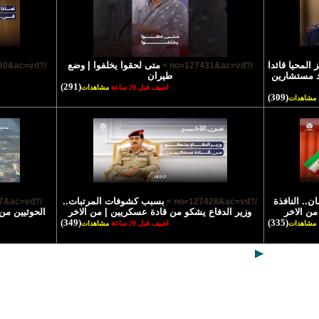
 المحيا قائدا
متى لحقوا يخلفوا | وضع
/?no=127430&ac=vd >
/?no=127431&ac=vd >
ند مستشارين
طيران
(291)
اضيف قبل 20 ساعة
مشاهدات
(309)
مشاهدات
.. النافذة
بسبب كشوفات المرتبات..
/?no=127427&ac=vd >
/?no=127428&ac=vd >
 من الاخر
وزير الدفاع يشكو من قادة عسكريين | من الاخر
الحوثيين من
(349)
(335)
مشاهدات
اضيف قبل 20 ساعة
مشاهدات