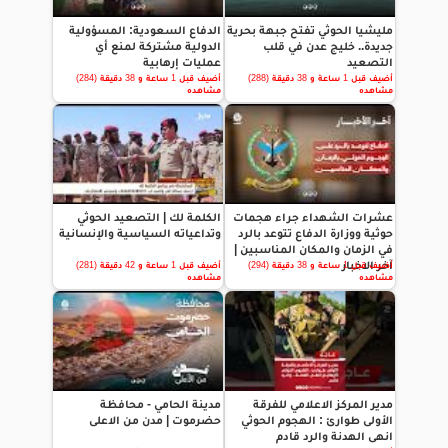
مليشيا الحوثي تفتح جبهة بحرية
الدفاع السعودية: المسؤولية
جديدة.. خليج عدن في قلب
الدولية مشتركة لمنع أي
التصعيد
عمليات إرهابية
أضيف قبل 1 ساعة و 38 دقيقة (288)
أضيف قبل 1 ساعة و 38 دقيقة (284)
مشاهده
مشاهده
عشرات الشهداء جراء هجمات
الكلمة لك | التصعيد الحوثي
حوثية ووزارة الدفاع تتوعد بالرد
وتداعياته السياسية والإنسانية
في الزمان والمكان المناسبين |
آخر الاخبار
أضيف قبل 1 ساعة و 38 دقيقة (294)
أضيف قبل 1 ساعة و 42 دقيقة (281)
مشاهده
مشاهده
مدير المركز الاعلامي للفرقة
مدينة الحامي - محافظة
الأولى طوارئ : الهجوم الحوثي
حضرموت | مدن من الاعلى
انهى الهدنة والرد قادم