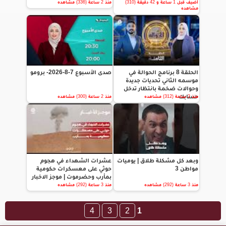
أضيف قبل 1 ساعة و 42 دقيقة (310)
منذ 2 ساعة (336) مشاهده
مشاهده
الحلقة 8 برنامج الحوالة في
صدى الأسبوع 7-8-2026- برومو
موسمه الثاني تحديات جديدة
وحوالات ضخمة بانتظار تدخل
حسابك
منذ 2 ساعة (312) مشاهده
منذ 2 ساعة (300) مشاهده
وبعد كل مشكلة طلاق | يوميات
عشرات الشهداء في هجوم
مواطن 3
حوثي على معسكرات حكومية
بمأرب وحضرموت | موجز الاخبار
منذ 3 ساعة (292) مشاهده
منذ 3 ساعة (292) مشاهده
4
3
2
1