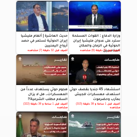
وزارة الدفاع : القوات المسلحة
حديث العاشرة | ألغام مليشيا
سترد على عدوان مليشيا إيران
إيران الحوثية تستمر في حصد
الحوثية في الزمان والمكان
أرواح اليمنيين
المناسبين
أضيف قبل 32 دقيقة (6) مشاهده
أضيف قبل 32 دقيقة (7) مشاهده
استشهاد 45 جنديا بقصف حوثي
هجوم حوثي يستهدف عدداً من
استهدف معسكرات للجيش
المعسكرات.. هل لا يزال
بمأرب وحضرموت
السلام مطلب الشرعية؟!
أضيف قبل 1 ساعة و 38 دقيقة (315)
أضيف قبل 1 ساعة و 38 دقيقة (322)
مشاهده
مشاهده