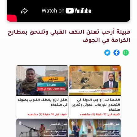
قبيلة أرحب تعلن النكف القبلي وتلتحق بمطارح
الكرامة في الجوف
الكلمة لك | واجب الدولة في
طفل نازح يخطف القلوب بصوته
التصدي للإرهاب الحوثي وتحرير
في صنعاء
صنعاء
أضيف قبل 32 دقيقة (6) مشاهده
أضيف قبل 46 دقيقة (7) مشاهده