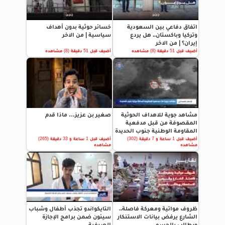
اتفاق دفاعي بين السعودية
خسائر حوثية بدون أهداف
وتركيا وباكستان.. هل يردع
سياسية | من الاخر
إيران؟ | من الاخر
أضيف قبل 51 دقيقة (8) مشاهده
أضيف قبل 51 دقيقة (8) مشاهده
مشاهد جوية للاهداف الحوثية
صغير بن عزيز… ماذا قدم
المقصوفة من قبل مدفعية
المقاومة الوطنية جنوب الحديدة
أضيف قبل 1 ساعة و 7 دقيقة (302)
أضيف قبل 1 ساعة و 33 دقيقة (265)
مشاهده
مشاهده
ظروف مواتية ومعركة فاصلة..
التايكواندو تجذب أطفال وشباب
الشارع يرفض بيانات الاستنكار
سيئون ضمن برامج الإجازة
ويطالب بالحسم
الصيفية