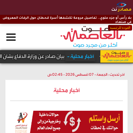
مصادر
نت
بلا رأس أو جزء علوي.. تفاصيل مروعة تكشفها أسرة قحطان حول الرفات المعروض
في صنعاء
العودة للرئيسية