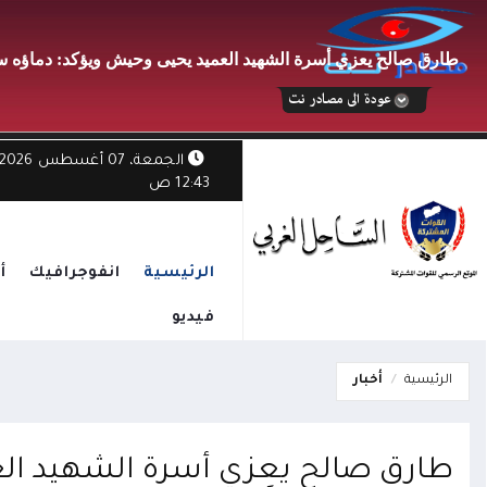
طارق صالح يعزي أسرة الشهيد العميد يحيى وحيش ويؤكد: دماؤه ست