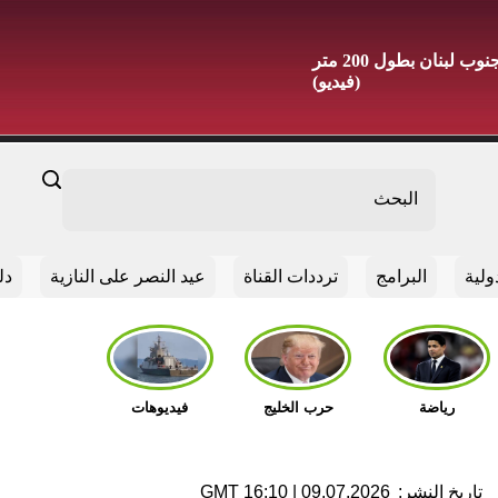
الجيش الإسرائيلي: تدمير مسارين تحت الأرض ببلدة مجدل زون جنوب لبنان بطول 200 متر
(فيديو)