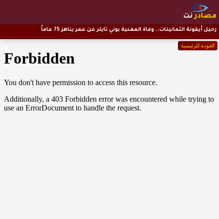
مصادر
نت
رحيل أيقونة الثمانينات.. وفاة المغنية بوني تايلر عن عمر يناهز 75 عاماً
العودة للرئيسية