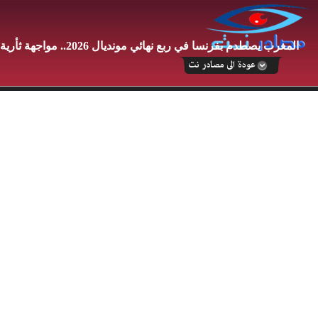
المغرب يصطدم بفرنسا في ربع نهائي مونديال 2026.. مواجهة ثأرية لحجز بطاقة نصف النهائي