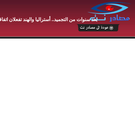
بعد سنوات من التجميد.. أستراليا والهند تفعلان اتفاقاً