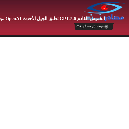
بعد الضوء الأخضر الأمريكي.. OpenAI تطلق الجيل الأحدث GPT-5.6 الخميس القادم