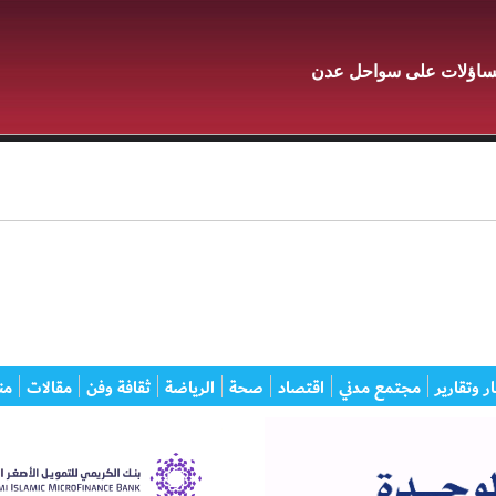
لتساؤلات على سواحل عدن