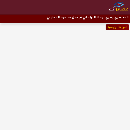
مصادر
نت
الميسري يعزي بوفاة البرلماني فيصل محمود القطيبي
العودة للرئيسية