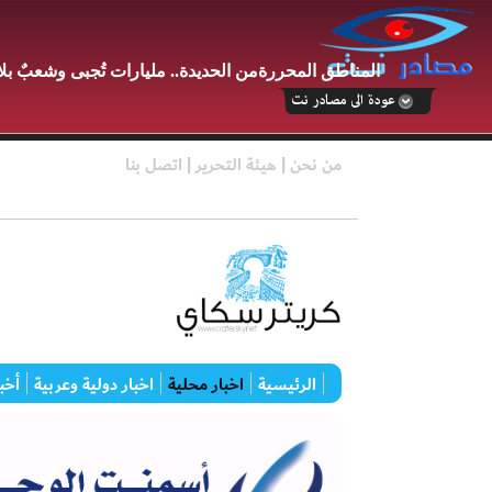
المناطق المحررةمن الحديدة.. مليارات تُجبى وشعبٌ بل