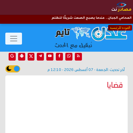
مصادر
نت
المحامي الجبان.. عندما يصبح الصمت شريكًا للظلم
العودة للرئيسية