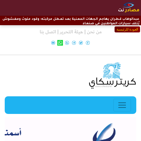
مصادر
نت
عبدالوهاب قطران يهاجم الجهات المعنية بعد تعطل مركبته: وقود ملوث ومغشوش
يُتلف سيارات المواطنين في صنعاء
العودة للرئيسية