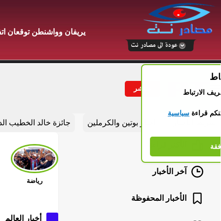
يريفان وواشنطن توقعان ات