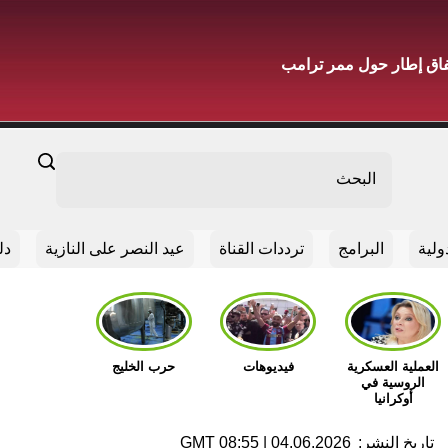
فاق إطار حول ممر ترامب