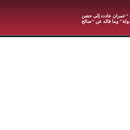
ة ‘‘عمران عادت إلى حضن