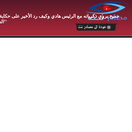
جميح يروي ذكرياته مع الرئيس هادي وكيف رد الأخير على حكاي
الدولة’’ وما قاله عن ‘‘صالح’’