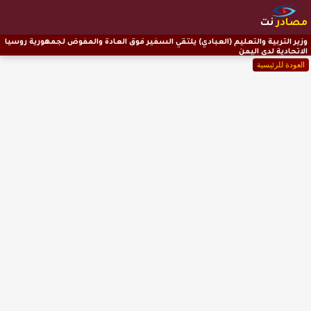
مصادر
نت
وزير التربية والتعليم (العبادي) يلتقي السفير فوق العادة والمفوض لجمهورية روسيا
الاتحادية لدى اليمن
العودة للرئيسية