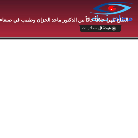
الصلح يُنهي خلافاً حادّاً بين الدكتور ماجد الخزان وطبيب في صنعاء