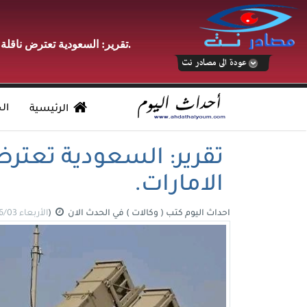
تقرير: السعودية تعترض ناقلة نفطية قادمة من الامارات.