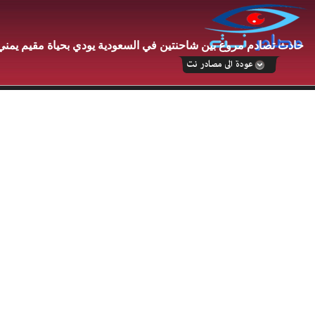
حادث تصادم مروع بين شاحنتين في السعودية يودي بحياة مقيم يمني 